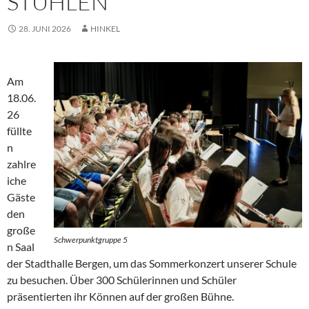
STÜHLEN
28. JUNI 2026
HINKEL
Am
18.06.
26
füllte
n
zahlre
iche
Gäste
den
große
Schwerpunktgruppe 5
n Saal
der Stadthalle Bergen, um das Sommerkonzert unserer Schule
zu besuchen. Über 300 Schülerinnen und Schüler
präsentierten ihr Können auf der großen Bühne.