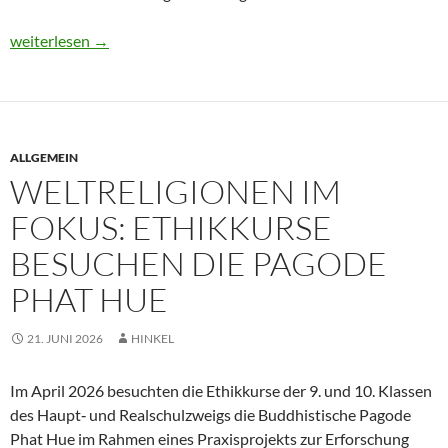
Demokratie gestalten: Schülerinnen und Schüler der Schule am 
weiterlesen
→
ALLGEMEIN
WELTRELIGIONEN IM
FOKUS: ETHIKKURSE
BESUCHEN DIE PAGODE
PHAT HUE
21. JUNI 2026
HINKEL
Im April 2026 besuchten die Ethikkurse der 9. und 10. Klassen
des Haupt‑ und Realschulzweigs die Buddhistische Pagode
Phat Hue im Rahmen eines Praxisprojekts zur Erforschung