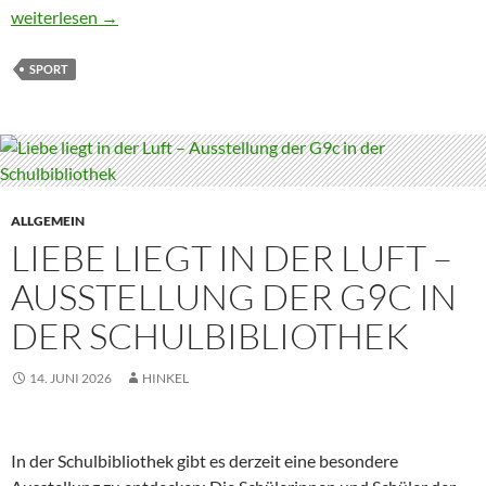
Basketballturnier der Jahrgangsstufe 8
weiterlesen
→
SPORT
ALLGEMEIN
LIEBE LIEGT IN DER LUFT –
AUSSTELLUNG DER G9C IN
DER SCHULBIBLIOTHEK
14. JUNI 2026
HINKEL
In der Schulbibliothek gibt es derzeit eine besondere