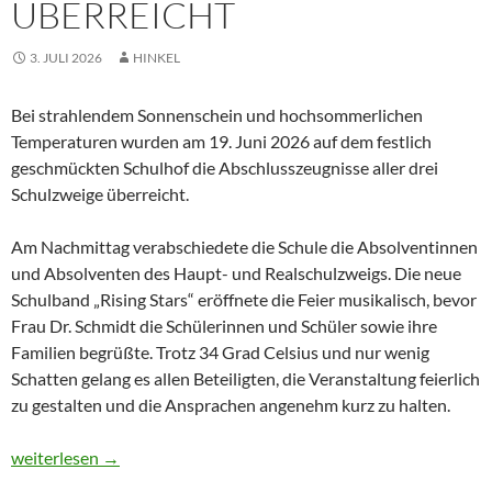
ÜBERREICHT
3. JULI 2026
HINKEL
Bei strahlendem Sonnenschein und hochsommerlichen
Temperaturen wurden am 19. Juni 2026 auf dem festlich
geschmückten Schulhof die Abschlusszeugnisse aller drei
Schulzweige überreicht.
Am Nachmittag verabschiedete die Schule die Absolventinnen
und Absolventen des Haupt- und Realschulzweigs. Die neue
Schulband „Rising Stars“ eröffnete die Feier musikalisch, bevor
Frau Dr. Schmidt die Schülerinnen und Schüler sowie ihre
Familien begrüßte. Trotz 34 Grad Celsius und nur wenig
Schatten gelang es allen Beteiligten, die Veranstaltung feierlich
zu gestalten und die Ansprachen angenehm kurz zu halten.
Abschlussfeier bei strahlendem Sonnenschein: Zeugnisse für Ha
weiterlesen
→