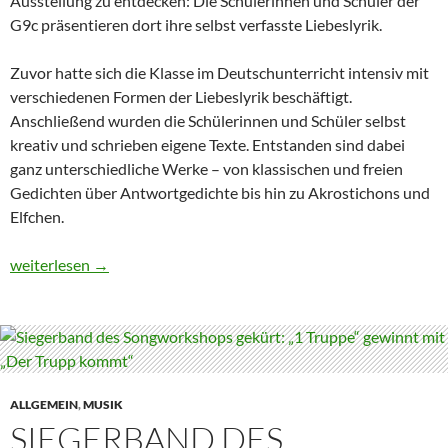
Ausstellung zu entdecken: Die Schülerinnen und Schüler der
G9c präsentieren dort ihre selbst verfasste Liebeslyrik.
Zuvor hatte sich die Klasse im Deutschunterricht intensiv mit
verschiedenen Formen der Liebeslyrik beschäftigt.
Anschließend wurden die Schülerinnen und Schüler selbst
kreativ und schrieben eigene Texte. Entstanden sind dabei
ganz unterschiedliche Werke – von klassischen und freien
Gedichten über Antwortgedichte bis hin zu Akrostichons und
Elfchen.
Liebe liegt in der Luft – Ausstellung der G9c in der Schulbiblioth
weiterlesen
→
ALLGEMEIN
,
MUSIK
SIEGERBAND DES