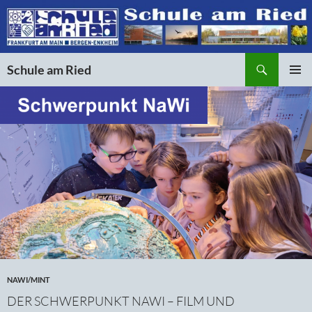
Suchen
Schule am Ried
ZUM
PRIMÄR
INHALT
MENÜ
SPRINGEN
NAWI/MINT
DER SCHWERPUNKT NAWI – FILM UND