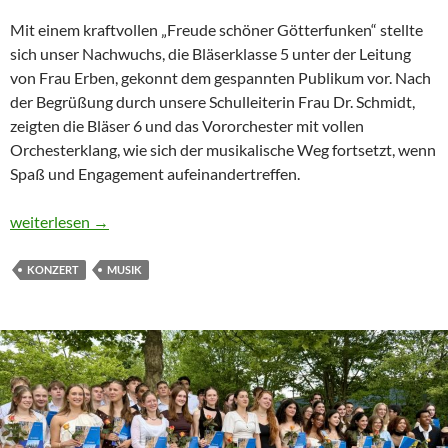
Mit einem kraftvollen „Freude schöner Götterfunken“ stellte
sich unser Nachwuchs, die Bläserklasse 5 unter der Leitung
von Frau Erben, gekonnt dem gespannten Publikum vor. Nach
der Begrüßung durch unsere Schulleiterin Frau Dr. Schmidt,
zeigten die Bläser 6 und das Vororchester mit vollen
Orchesterklang, wie sich der musikalische Weg fortsetzt, wenn
Spaß und Engagement aufeinandertreffen.
Sommerkonzert der SaR: Musik holt Publikum von den Stühlen
weiterlesen
→
KONZERT
MUSIK