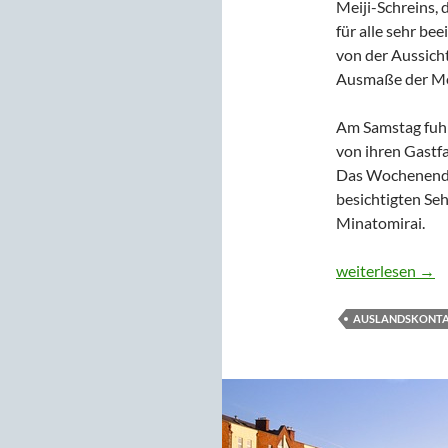
Meiji-Schreins,
für alle sehr be
von der Aussich
Ausmaße der Me
Am Samstag fuhr
von ihren Gastf
Das Wochenende 
besichtigten Se
Minatomirai.
Zehn unvergessl
weiterlesen
→
AUSLANDSKONT