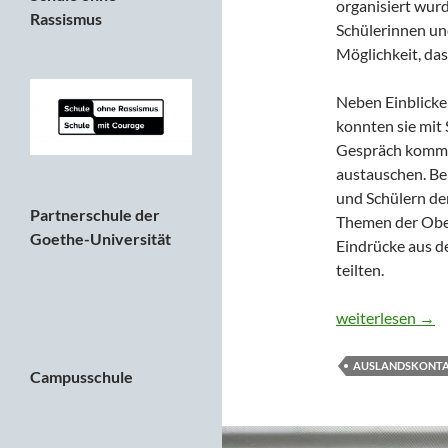
organisiert wur
Rassismus
Schülerinnen un
Möglichkeit, da
Neben Einblicke
konnten sie mit
Gespräch kommen
austauschen. Be
und Schülern der
Partnerschule der
Themen der Ober
Goethe-Universität
Eindrücke aus d
teilten.
Spanischtag an 
weiterlesen
→
AUSLANDSKONT
Campusschule