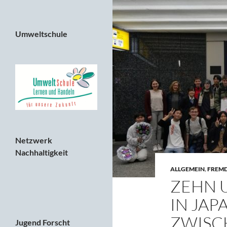
Umweltschule
Netzwerk
Nachhaltigkeit
ALLGEMEIN
,
FREM
ZEHN 
IN JAP
ZWISC
Jugend Forscht