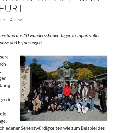
FURT
025
HINKEL
 bestand aus 10 wunderschönen Tagen in Japan voller
nisse und Erfahrungen.
sere
och
,
gen
ebung
en in
die
age.
chiedener Sehenswürdigkeiten wie zum Beispiel des