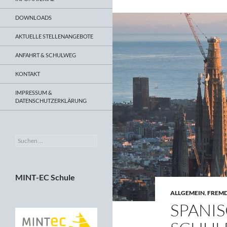
DOWNLOADS
AKTUELLE STELLENANGEBOTE
ANFAHRT & SCHULWEG
KONTAKT
IMPRESSUM &
DATENSCHUTZERKLÄRUNG
Suchen
nach:
MINT-EC Schule
ALLGEMEIN
,
FREM
SPANI