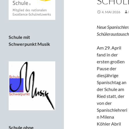
SCHUL
4. MAI 2026
Neue Spanischlern
Schüleraustausch
Schule mit
Schwerpunkt Musik
Am 29. April
fand in der
ersten großen
Pause der
diesjährige
Spanischtag an
der Schule am
Ried statt, der
von der
Spanischlehreri
n Milena
Köhler Abril
Schule ohne