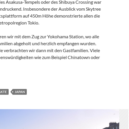
 des Asakusa-Tempels oder des Shibuya Crossing war
eindruckend. Insbesondere der Ausblick vom Skytree
tsplattform auf 450m Höhe demonstrierte allen die
tropolregion Tokio.
en wir mit dem Zug zur Yokohama Station, wo alle
amilien abgeholt und herzlich empfangen wurden.
verbrachten wir dann mit den Gastfamilien. Viele
henswürdigkeiten wie zum Beispiel Chinatown oder
iche Tage in Japan – Austausch zwischen Yokohama und Frankfur
AKTE
JAPAN