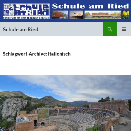
Suchen
Schule am Ried
ZUM
PRIMÄR
INHALT
MENÜ
SPRINGEN
Schlagwort-Archive: Italienisch