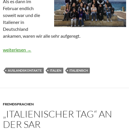
Als es dann im
Februar endlich
soweit war und die
Italiener in
Deutschland
ankamen, waren wir alle sehr aufgeregt.
Italien Austausch 2024
weiterlesen
→
AUSLANDSKONTAKTE
ITALIEN
ITALIENISCH
FREMDSPRACHEN
„ITALIENISCHER TAG“ AN
DER SAR