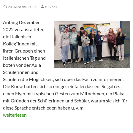
24. JANUAR 2023
HINKEL
Anfang Dezember
2022 veranstalteten
die Italienisch-
Kolleg*innen mit
ihren Gruppen einen
Italienischen Tag und
boten vor der Aula
Schülerinnen und
Schülern die Möglichkeit, sich über das Fach zu informieren.
Die Kurse hatten sich so einiges einfallen lassen: So gab es
einen Flyer mit typischen Gesten zum Mitnehmen, ein Plakat
mit Gründen der Schülerinnen und Schüler, warum sie sich für
diese Sprache entschieden haben u. v. m.
„Italienischer Tag“ an der SaR
weiterlesen
→