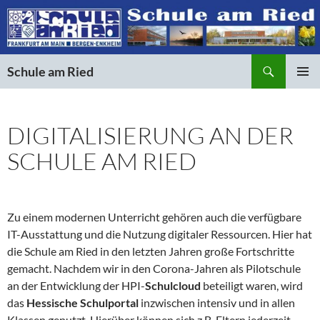
Suchen
Schule am Ried
ZUM
PRIMÄR
INHALT
MENÜ
SPRINGEN
DIGITALISIERUNG AN DER
SCHULE AM RIED
Zu einem modernen Unterricht gehören auch die verfügbare
IT-Ausstattung und die Nutzung digitaler Ressourcen. Hier hat
die Schule am Ried in den letzten Jahren große Fortschritte
gemacht. Nachdem wir in den Corona-Jahren als Pilotschule
an der Entwicklung der HPI-
Schulcloud
beteiligt waren, wird
das
Hessische Schulportal
inzwischen intensiv und in allen
Klassen genutzt. Hierüber können sich z.B. Eltern jederzeit