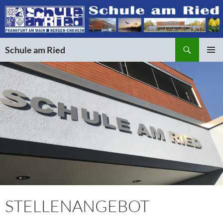
Suchen
Schule am Ried
ZUM
PRIMÄR
INHALT
MENÜ
SPRINGEN
STELLENANGEBOT