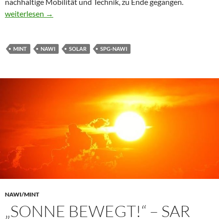
nachhaltige Mobilität und Technik, zu Ende gegangen.
Deutschen Meisterschaft „SolarMobil“ 2022 in Dortmund – 1. und
weiterlesen
→
MINT
NAWI
SOLAR
SPG-NAWI
NAWI/MINT
„SONNE BEWEGT!“ – SAR