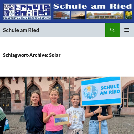
Suchen
Schule am Ried
ZUM
PRIMÄR
INHALT
MENÜ
SPRINGEN
Schlagwort-Archive: Solar