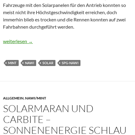
Fahrzeuge mit den Solarpanelen für den Antrieb konnten so
meist nicht ihre Höchstgeschwindigkeit erreichen, doch
immerhin blieb es trocken und die Rennen konnten auf zwei
Fahrbahnen durchgeführt werden.
Römerberg-Solarrennen diesmal an der SaR!
weiterlesen
→
MINT
NAWI
SOLAR
SPG-NAWI
ALLGEMEIN
,
NAWI/MINT
SOLARMARAN UND
CARBITE –
SONNENENERGIE SCHLAU