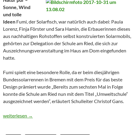
Sonne, Wind
und tolle
Ideen
Fumi, der Solarfisch, war natürlich auch dabei: Paula
Lorenz, Finja Förster und Sara Hamin, die Erbauerinnen dieses
aus nachhaltigen Rohstoffen selbst konstruierten Solarmobils,
gehörten zur Delegation der Schule am Ried, die sich zur
Auszeichnungsveranstaltung im Haus am Dom eingefunden
hatte.
Fumi spielt eine besondere Rolle, da er beim diesjährigen
Bundessolarrennen in Bremen mit dem Preis für das beste
Design prämiert wurde „Bereits zum sechsten Mal in Folge
konnte die Schule am Ried nun mit dem Titel „Umweltschule“
ausgezeichnet werden“, erläutert Schulleiter Christof Gans.
Auszeichnung „Umweltschule 2017“ für die Schule am Ried
weiterlesen
→