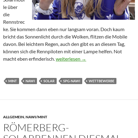
le über
die
Rennstrec
ke. Sie kommen dann eben nur langsam voran. Doch kaum
bricht das Sonnenlicht durch die Wolken, flitzen die Mobile
davon. Bei leichtem Regen, auch den gibt es an diesem Tag,
können sich die Rennpiloten mit einer Lampe helfen. Not
„Sonne bewegt!“ – SaR gewinnt beim S
macht eben erfinderisch.
weiterlesen
→
MINT
NAWI
SOLAR
SPG-NAWI
WETTBEWERBE
ALLGEMEIN
,
NAWI/MINT
RÖMERBERG-