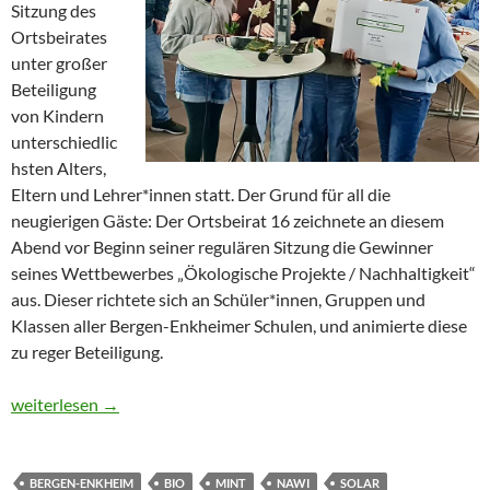
Sitzung des
Ortsbeirates
unter großer
Beteiligung
von Kindern
unterschiedlic
hsten Alters,
Eltern und Lehrer*innen statt. Der Grund für all die
neugierigen Gäste: Der Ortsbeirat 16 zeichnete an diesem
Abend vor Beginn seiner regulären Sitzung die Gewinner
seines Wettbewerbes „Ökologische Projekte / Nachhaltigkeit“
aus. Dieser richtete sich an Schüler*innen, Gruppen und
Klassen aller Bergen-Enkheimer Schulen, und animierte diese
zu reger Beteiligung.
SaR Projekte zur Nachhaltigkeit begeistern den Ortsbeirat
weiterlesen
→
BERGEN-ENKHEIM
BIO
MINT
NAWI
SOLAR