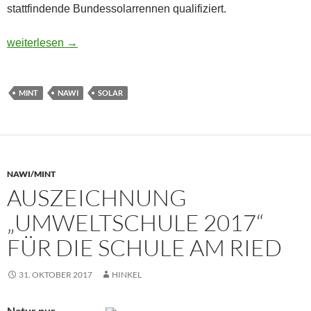
stattfindende Bundessolarrennen qualifiziert.
Solarmaran und Carbite – Sonnenenergie schlau nutzen
weiterlesen
→
MINT
NAWI
SOLAR
NAWI/MINT
AUSZEICHNUNG
„UMWELTSCHULE 2017“
FÜR DIE SCHULE AM RIED
31. OKTOBER 2017
HINKEL
Natur pur –