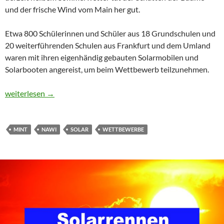
und der frische Wind vom Main her gut.
Etwa 800 Schülerinnen und Schüler aus 18 Grundschulen und
20 weiterführenden Schulen aus Frankfurt und dem Umland
waren mit ihren eigenhändig gebauten Solarmobilen und
Solarbooten angereist, um beim Wettbewerb teilzunehmen.
„Sonne bewegt“ – Tolle Erfolge der SaR beim Solarrennen
weiterlesen
→
MINT
NAWI
SOLAR
WETTBEWERBE