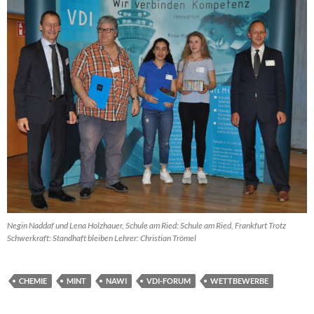
Negin Naddaf und Lena Holzhauer, Schule am Ried: Schule am Ried, Frankfurt Trotz
Schwerkraft: Standhaft bleiben Lehrer: Christian Trömel
CHEMIE
MINT
NAWI
VDI-FORUM
WETTBEWERBE