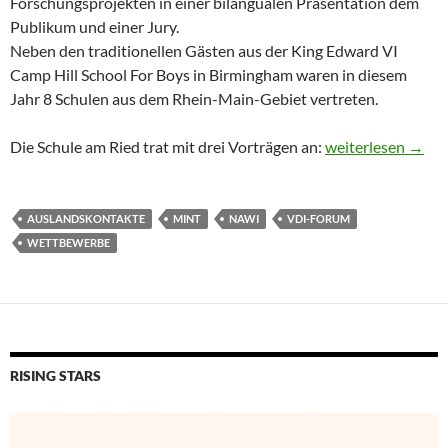
Forschungsprojekten in einer bilangualen Präsentation dem
Publikum und einer Jury.
Neben den traditionellen Gästen aus der King Edward VI
Camp Hill School For Boys in Birmingham waren in diesem
Jahr 8 Schulen aus dem Rhein-Main-Gebiet vertreten.
Erster Platz für 
Die Schule am Ried trat mit drei Vorträgen an:
weiterlesen
→
AUSLANDSKONTAKTE
MINT
NAWI
VDI-FORUM
WETTBEWERBE
RISING STARS