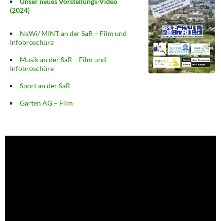
Unser neues Vorstellungs-Video
(2024)
NaWi/ MINT an der SaR – Film und
Infobroschüre
Musik an der SaR – Film und
Infobroschüre
Sport an der SaR
Garten AG – Film