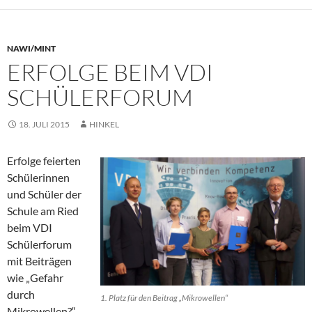
NAWI/MINT
ERFOLGE BEIM VDI
SCHÜLERFORUM
18. JULI 2015
HINKEL
Erfolge feierten
Schülerinnen
und Schüler der
Schule am Ried
beim VDI
Schülerforum
mit Beiträgen
wie „Gefahr
durch
1. Platz für den Beitrag „Mikrowellen“
Mikrowellen?“,