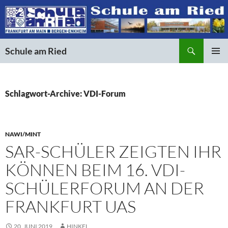
Suchen
Schule am Ried
ZUM
PRIMÄR
INHALT
MENÜ
SPRINGEN
Schlagwort-Archive: VDI-Forum
NAWI/MINT
SAR-SCHÜLER ZEIGTEN IHR
KÖNNEN BEIM 16. VDI-
SCHÜLERFORUM AN DER
FRANKFURT UAS
20. JUNI 2019
HINKEL