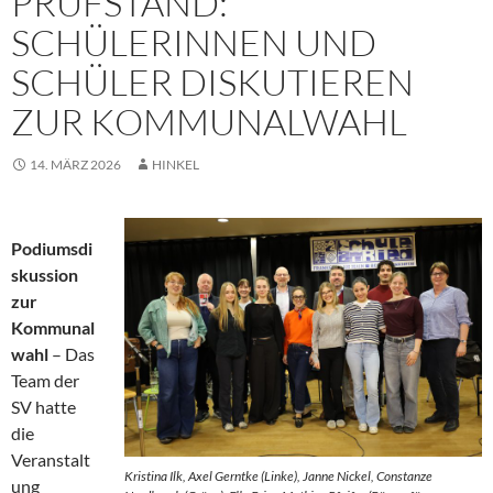
PRÜFSTAND:
SCHÜLERINNEN UND
SCHÜLER DISKUTIEREN
ZUR KOMMUNALWAHL
14. MÄRZ 2026
HINKEL
Podiumsdi
skussion
zur
Kommunal
wahl
– Das
Team der
SV hatte
die
Veranstalt
Kristina Ilk, Axel Gerntke (Linke), Janne Nickel, Constanze
ung