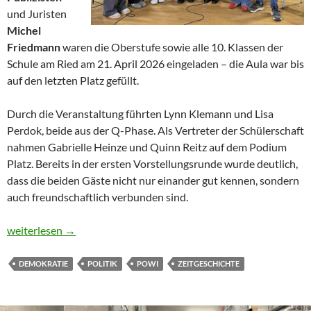
und Juristen
Michel
Friedmann
waren die Oberstufe sowie alle 10. Klassen der
Schule am Ried am 21. April 2026 eingeladen – die Aula war bis
auf den letzten Platz gefüllt.
Durch die Veranstaltung führten Lynn Klemann und Lisa
Perdok, beide aus der Q-Phase. Als Vertreter der Schülerschaft
nahmen Gabrielle Heinze und Quinn Reitz auf dem Podium
Platz. Bereits in der ersten Vorstellungsrunde wurde deutlich,
dass die beiden Gäste nicht nur einander gut kennen, sondern
auch freundschaftlich verbunden sind.
„Mischt euch ein!“ – Starkes Plädoyer für Demokratie an der Sc
weiterlesen
→
DEMOKRATIE
POLITIK
POWI
ZEITGESCHICHTE