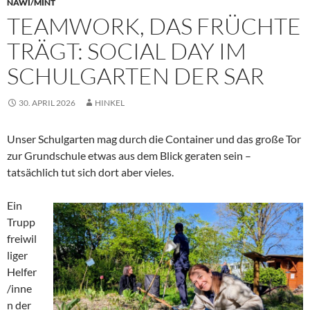
NAWI/MINT
TEAMWORK, DAS FRÜCHTE
TRÄGT: SOCIAL DAY IM
SCHULGARTEN DER SAR
30. APRIL 2026
HINKEL
Unser Schulgarten mag durch die Container und das große Tor
zur Grundschule etwas aus dem Blick geraten sein –
tatsächlich tut sich dort aber vieles.
Ein
Trupp
freiwil
liger
Helfer
/inne
n der