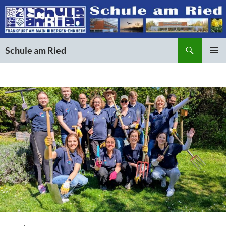
Suchen
Schule am Ried
ZUM
PRIMÄR
INHALT
MENÜ
SPRINGEN