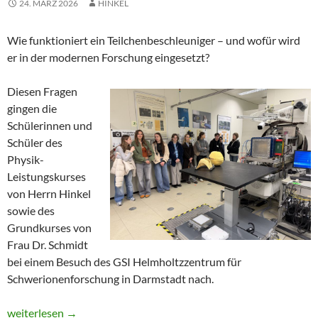
24. MÄRZ 2026
HINKEL
Wie funktioniert ein Teilchenbeschleuniger – und wofür wird
er in der modernen Forschung eingesetzt?
Diesen Fragen
gingen die
Schülerinnen und
Schüler des
Physik-
Leistungskurses
von Herrn Hinkel
sowie des
Grundkurses von
Frau Dr. Schmidt
bei einem Besuch des GSI Helmholtzzentrum für
Schwerionenforschung in Darmstadt nach.
Teilchenbeschleuniger hautnah: Einblicke in die Forschung an de
weiterlesen
→