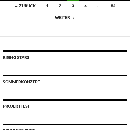
Beitragsnavigation
← ZURÜCK
1
2
3
4
…
84
WEITER →
RISING STARS
SOMMERKONZERT
PROJEKTFEST