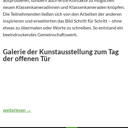
ausprobieren, sondern auch erste Kontakte zu möglichen
neuen Klassenkameradinnen und Klassenkameraden knüpfen.
Die Teilnehmenden ließen sich von den Arbeiten der anderen
inspirieren und erweiterten das Bild Schritt für Schritt – ohne
etwas zu übermalen oder Worte zu schreiben. So entstand ein
beeindruckendes Gemeinschaftswerk.
Galerie der Kunstausstellung zum Tag
der offenen Tür
Gemeinschaftskunst beim Tag der offenen Tür
weiterlesen
→