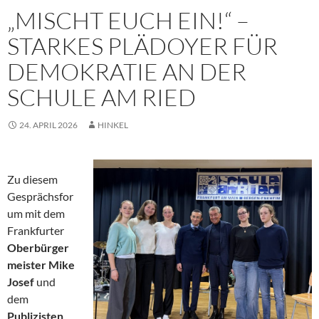
„MISCHT EUCH EIN!“ –
STARKES PLÄDOYER FÜR
DEMOKRATIE AN DER
SCHULE AM RIED
24. APRIL 2026
HINKEL
Zu diesem
Gesprächsfor
um mit dem
Frankfurter
Oberbürger
meister
Mike
Josef
und
dem
Publizisten