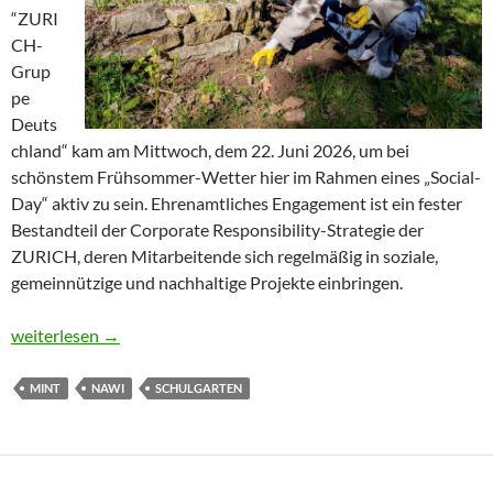
“ZURI
CH-
Grup
pe
Deuts
chland“ kam am Mittwoch, dem 22. Juni 2026, um bei
schönstem Frühsommer-Wetter hier im Rahmen eines „Social-
Day“ aktiv zu sein. Ehrenamtliches Engagement ist ein fester
Bestandteil der Corporate Responsibility-Strategie der
ZURICH, deren Mitarbeitende sich regelmäßig in soziale,
gemeinnützige und nachhaltige Projekte einbringen.
Teamwork, das Früchte trägt: SOCIAL DAY im Schulgarten der S
weiterlesen
→
MINT
NAWI
SCHULGARTEN