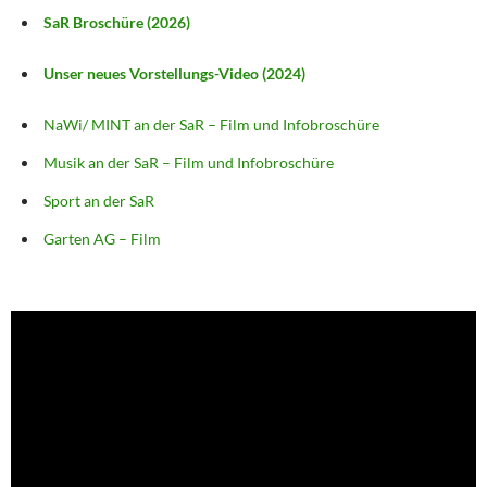
SaR Broschüre (2026)
Unser neues Vorstellungs-Video (2024)
NaWi/ MINT an der SaR – Film und Infobroschüre
Musik an der SaR – Film und Infobroschüre
Sport an der SaR
Garten AG – Film