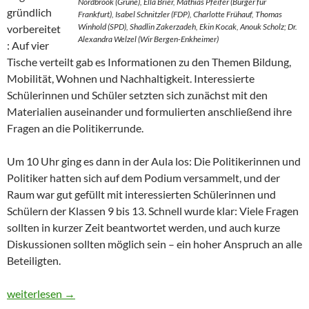
Nordbrook (Grüne), Ella Brier, Mathias Pfeifer (Bürger für
gründlich
Frankfurt), Isabel Schnitzler (FDP), Charlotte Frühauf, Thomas
Winhold (SPD), Shadlin Zakerzadeh, Ekin Kocak, Anouk Scholz; Dr.
vorbereitet
Alexandra Welzel (Wir Bergen-Enkheimer)
: Auf vier
Tische verteilt gab es Informationen zu den Themen Bildung,
Mobilität, Wohnen und Nachhaltigkeit. Interessierte
Schülerinnen und Schüler setzten sich zunächst mit den
Materialien auseinander und formulierten anschließend ihre
Fragen an die Politikerrunde.
Um 10 Uhr ging es dann in der Aula los: Die Politikerinnen und
Politiker hatten sich auf dem Podium versammelt, und der
Raum war gut gefüllt mit interessierten Schülerinnen und
Schülern der Klassen 9 bis 13. Schnell wurde klar: Viele Fragen
sollten in kurzer Zeit beantwortet werden, und auch kurze
Diskussionen sollten möglich sein – ein hoher Anspruch an alle
Beteiligten.
Politik auf dem Prüfstand: Schülerinnen und Schüler diskutier
weiterlesen
→