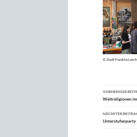
© Stadt Frankfurt am M
Beitragsn
VORHERIGER BEIT
Weltreligionen i
NÄCHSTER BEITRA
Unterstufenparty 