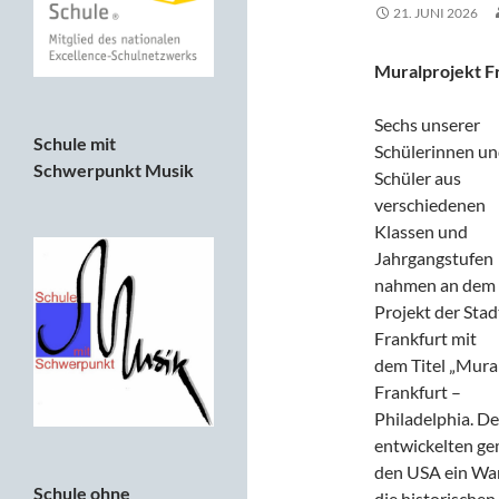
21. JUNI 2026
Muralprojekt F
Sechs unserer
Schule mit
Schülerinnen u
Schwerpunkt Musik
Schüler aus
verschiedenen
Klassen und
Jahrgangstufen
nahmen an dem
Projekt der Stad
Frankfurt mit
dem Titel „Mura
Frankfurt –
Philadelphia. Dei
entwickelten ge
den USA ein Wan
Schule ohne
die historische