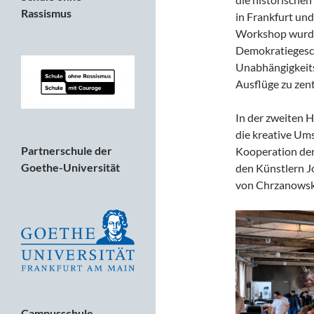
Rassismus
in Frankfurt und
Workshop wurde
Demokratiegesch
Unabhängigkeits
Ausflüge zu zen
In der zweiten 
die kreative Ums
Partnerschule der
Kooperation der
Goethe-Universität
den Künstlern J
von Chrzanowski
Campusschule