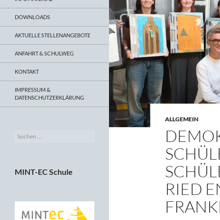
DOWNLOADS
AKTUELLE STELLENANGEBOTE
ANFAHRT & SCHULWEG
KONTAKT
IMPRESSUM &
DATENSCHUTZERKLÄRUNG
ALLGEMEIN
DEMOK
Suchen
nach:
SCHÜL
SCHÜL
MINT-EC Schule
RIED 
FRANK