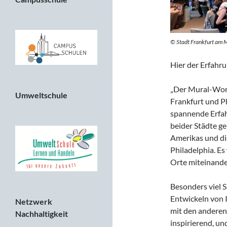
© Stadt Frankfurt am M
Hier der Erfahru
„Der Mural-Wor
Umweltschule
Frankfurt und Ph
spannende Erfahr
beider Städte ge
Amerikas und di
Philadelphia. Es
Orte miteinander
Besonders viel 
Entwickeln von 
Netzwerk
mit den anderen
Nachhaltigkeit
inspirierend, u