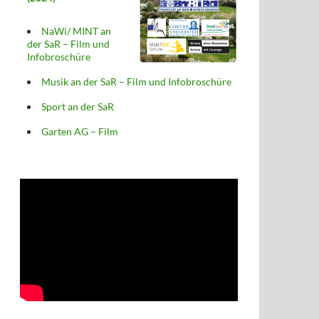
NaWi/ MINT an
der SaR – Film und
Infobroschüre
Musik an der SaR – Film und Infobroschüre
Sport an der SaR
Garten AG – Film