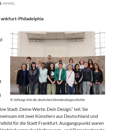
HINKEL
rankfurt-Philadelphia
nd
t
l
© Stiftung Orte der deutschen Demokratiegeschichte
ne Stadt. Deine Werte. Dein Design.“ teil. Sie
meinsam mit zwei Künstlern aus Deutschland und
dbild für die Stadt Frankfurt. Ausgangspunkt waren
n Verbindungen der Verfassungs- und Demokratieorte