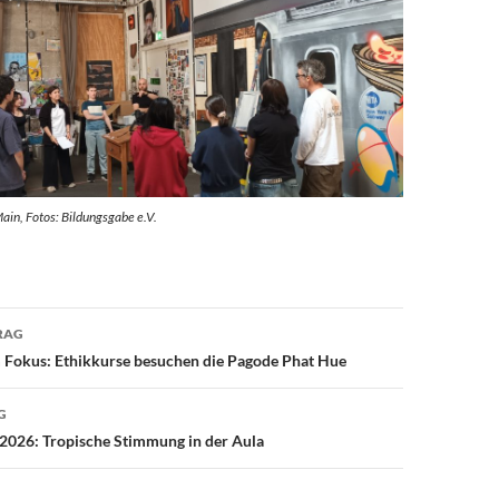
ain, Fotos: Bildungsgabe e.V.
avigation
RAG
m Fokus: Ethikkurse besuchen die Pagode Phat Hue
G
2026: Tropische Stimmung in der Aula