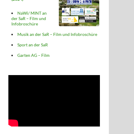
NaWi/ MINT an
der SaR – Film und
Infobroschüre
Musik an der SaR – Film und Infobroschüre
Sport an der SaR
Garten AG – Film