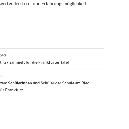
 wertvollen Lern‑ und Erfahrungsmöglichkeit
avigation
RAG
t: G7 sammelt für die Frankfurter Tafel
G
ten: Schülerinnen und Schüler der Schule am Ried
ür Frankfurt