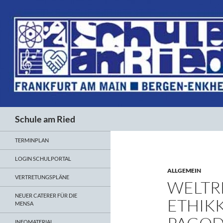
Suchen
Schule am Ried
TERMINPLAN
LOGIN SCHULPORTAL
ALLGEMEIN
VERTRETUNGSPLÄNE
WELTR
NEUER CATERER FÜR DIE
ETHIK
MENSA
INFOMATERIAL