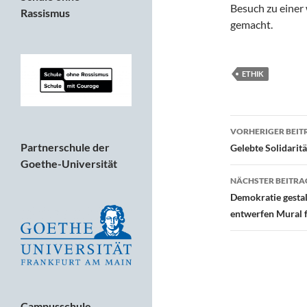
Besuch zu einer
Rassismus
gemacht.
ETHIK
Beitragsn
VORHERIGER BEIT
Partnerschule der
Gelebte Solidaritä
Goethe-Universität
NÄCHSTER BEITRA
Demokratie gestal
entwerfen Mural f
Campusschule