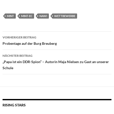
MINT
MINT-EC
NAWI
WETTBEWERBE
Beitragsnavigation
VORHERIGER BEITRAG
Probentage auf der Burg Breuberg
NÄCHSTER BEITRAG
„Papa ist ein DDR-Spion“ – Autorin Maja Nielsen zu Gast an unserer
Schule
RISING STARS