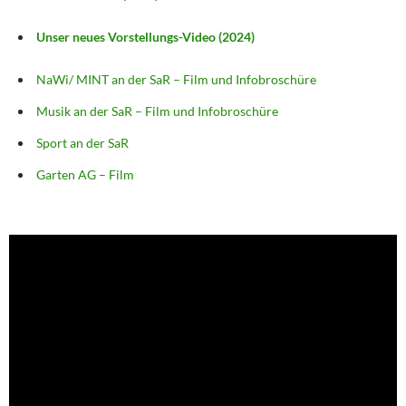
Unser neues Vorstellungs-Video (2024)
NaWi/ MINT an der SaR – Film und Infobroschüre
Musik an der SaR – Film und Infobroschüre
Sport an der SaR
Garten AG – Film