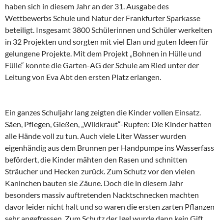
haben sich in diesem Jahr an der 31. Ausgabe des
Wettbewerbs Schule und Natur der Frankfurter Sparkasse
beteiligt. Insgesamt 3800 Schülerinnen und Schüler werkelten
in 32 Projekten und sorgten mit viel Elan und guten Ideen für
gelungene Projekte. Mit dem Projekt „Bohnen in Hülle und
Fülle“ konnte die Garten-AG der Schule am Ried unter der
Leitung von Eva Abt den ersten Platz erlangen.
Ein ganzes Schuljahr lang zeigten die Kinder vollen Einsatz.
Säen, Pflegen, Gießen, „Wildkraut“-Rupfen: Die Kinder hatten
alle Hände voll zu tun. Auch viele Liter Wasser wurden
eigenhändig aus dem Brunnen per Handpumpe ins Wasserfass
befördert, die Kinder mähten den Rasen und schnitten
Sträucher und Hecken zurück. Zum Schutz vor den vielen
Kaninchen bauten sie Zäune. Doch die in diesem Jahr
besonders massiv auftretenden Nacktschnecken machten
davor leider nicht halt und so waren die ersten zarten Pflanzen
sehr angefressen. Zum Schutz der Igel wurde dann kein Gift