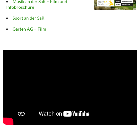
Musik an der SaR – Film und
Infobroschüre
Sport an der SaR
Garten AG – Film