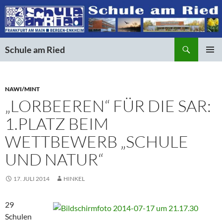
Suchen
Schule am Ried
ZUM
PRIMÄR
INHALT
MENÜ
SPRINGEN
NAWI/MINT
„LORBEEREN“ FÜR DIE SAR:
1.PLATZ BEIM
WETTBEWERB „SCHULE
UND NATUR“
17. JULI 2014
HINKEL
29
Schulen