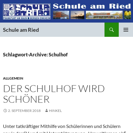
Suchen
Schule am Ried
ZUM
PRIMÄR
INHALT
MENÜ
SPRINGEN
Schlagwort-Archive: Schulhof
ALLGEMEIN
DER SCHULHOF WIRD
SCHÖNER
2. SEPTEMBER 2018
HINKEL
Unter tatkräftiger Mithilfe von Schülerinnen und Schülern