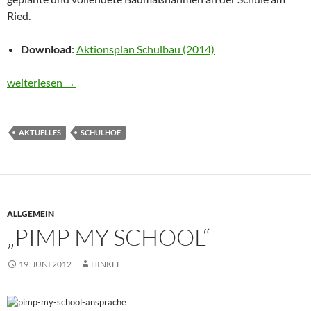
Ried.
Download
:
Aktionsplan Schulbau (2014)
Stadt Frankfurt veröffentlicht „Aktionsplan Schulbau“/ Bauma
weiterlesen
→
AKTUELLES
SCHULHOF
ALLGEMEIN
„PIMP MY SCHOOL“
19. JUNI 2012
HINKEL