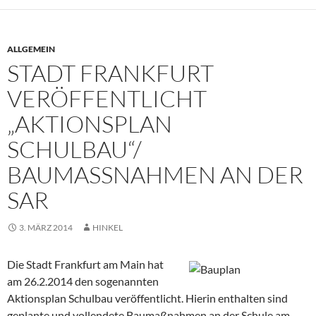
ALLGEMEIN
STADT FRANKFURT
VERÖFFENTLICHT
„AKTIONSPLAN
SCHULBAU“/
BAUMASSNAHMEN AN DER S
AR
3. MÄRZ 2014
HINKEL
Die Stadt Frankfurt am Main hat
am 26.2.2014 den sogenannten
Aktionsplan Schulbau veröffentlicht. Hierin enthalten sind
geplante und vollendete Baumaßnahmen an der Schule am