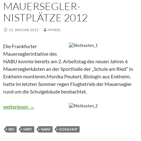
MAUERSEGLER-
NISTPLÄTZE 2012
12. JANUAR 2012
HINKEL
Die Frankfurter
Mauerseglerintiative des
NABU konnte bereits am 2. Arbeitstag des neuen Jahres 6
Mauerseglerkästen an der Sporthalle der „Schule am Ried“ in
Enkheim montieren.Monika Peukert, Biologin aus Enkheim,
hatte im letzten Sommer regen Flugbetrieb der Mauersegler
rund um die Schulgebäude beobachtet.
Die ersten Mauersegler-Nistplätze 2012
weiterlesen
→
BIO
MINT
NAWI
SCHULHOF