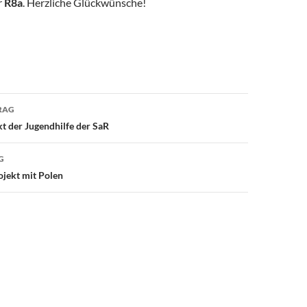
r
R8a
. Herzliche Glückwünsche!
avigation
RAG
 der Jugendhilfe der SaR
G
ojekt mit Polen