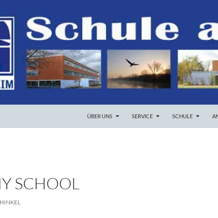
ZUM INHALT SPRINGEN
ÜBER UNS
SERVICE
SCHULE
A
MY SCHOOL
HINKEL