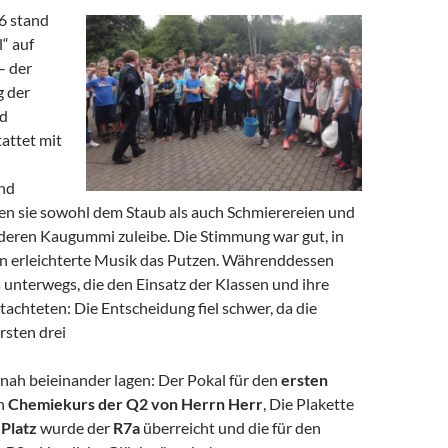
6 stand
“ auf
 der
g der
nd
attet mit
nd
ten sie sowohl dem Staub als auch Schmierereien und
deren Kaugummi zuleibe. Die Stimmung war gut, in
 erleichterte Musik das Putzen. Währenddessen
 unterwegs, die den Einsatz der Klassen und ihre
achteten: Die Entscheidung fiel schwer, da die
rsten drei
 nah beieinander lagen: Der Pokal für den
ersten
en
Chemiekurs der Q2 von Herrn Herr
, Die Plakette
Platz
wurde der
R7a
überreicht und die für den