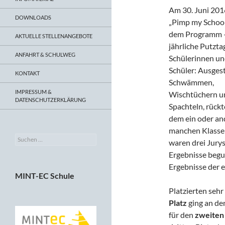
Am 30. Juni 201
DOWNLOADS
„Pimp my School
dem Programm –
AKTUELLE STELLENANGEBOTE
jährliche Putzta
ANFAHRT & SCHULWEG
Schülerinnen u
Schüler: Ausgest
KONTAKT
Schwämmen,
IMPRESSUM &
Wischtüchern u
DATENSCHUTZERKLÄRUNG
Spachteln, rück
dem ein oder an
manchen Klassen
Suchen
waren drei Jurys
nach:
Ergebnisse begut
Ergebnisse der e
MINT-EC Schule
Platzierten sehr
Platz
ging an d
für den
zweiten 