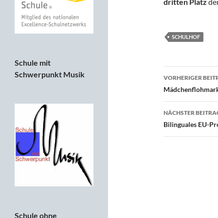
dritten Platz
de
SCHULHOF
Schule mit
Beitragsn
Schwerpunkt Musik
VORHERIGER BEIT
Mädchenflohmarkt
NÄCHSTER BEITRA
Bilinguales EU-Pr
Schule ohne