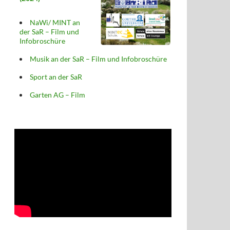
NaWi/ MINT an
der SaR – Film und
Infobroschüre
Musik an der SaR – Film und Infobroschüre
Sport an der SaR
Garten AG – Film