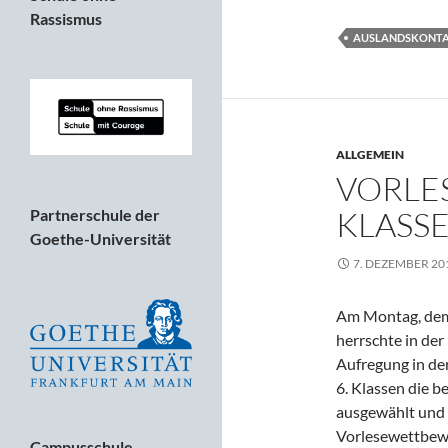
Rassismus
AUSLANDSKONT
ALLGEMEIN
VORLE
KLASS
Partnerschule der
Goethe-Universität
7. DEZEMBER 20
Am Montag, dem
herrschte in der
Aufregung in der
6. Klassen die b
ausgewählt und 
Vorlesewettbewe
Campusschule