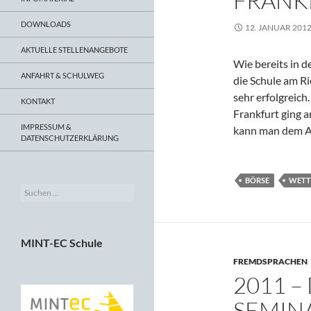
FRANK
DOWNLOADS
12. JANUAR 201
AKTUELLE STELLENANGEBOTE
Wie bereits in 
ANFAHRT & SCHULWEG
die Schule am R
sehr erfolgreich
KONTAKT
Frankfurt ging 
IMPRESSUM &
kann man dem A
DATENSCHUTZERKLÄRUNG
BÖRSE
WETT
Suchen
nach:
MINT-EC Schule
FREMDSPRACHEN
2011 –
SEMIN