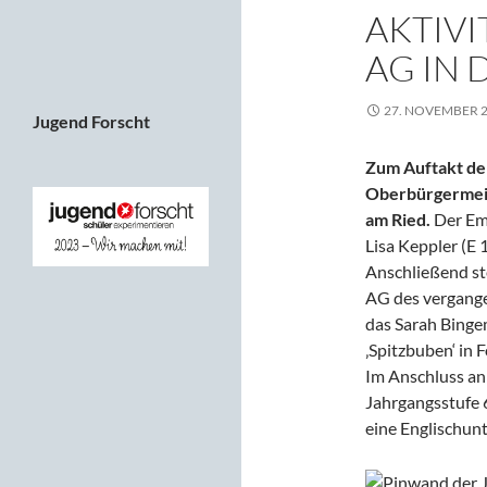
AKTIVI
AG IN 
27. NOVEMBER 
Jugend Forscht
Zum Auftakt de
Oberbürgermeis
am Ried.
Der Emp
Lisa Keppler (E 
Anschließend ste
AG des vergange
das Sarah Bingem
‚Spitzbuben‘ in
Im Anschluss an
Jahrgangsstufe 6
eine Englischunt