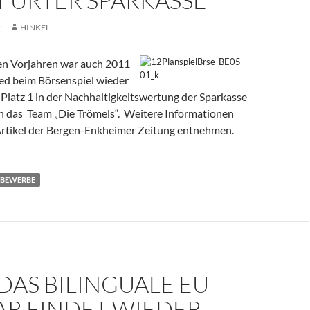
FURTER SPARKASSE
2
HINKEL
den Vorjahren war auch 2011
ied beim Börsenspiel wieder
. Platz 1 in der Nachhaltigkeitswertung der Sparkasse
an das Team „Die Trömels“. Weitere Informationen
rtikel der Bergen-Enkheimer Zeitung entnehmen.
BEWERBE
 DAS BILINGUALE EU-
AR FINDET WIEDER