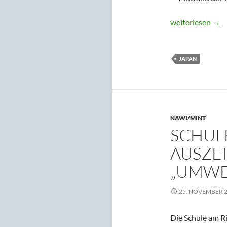
Aktivitäten der
weiterlesen
→
JAPAN
NAWI/MINT
SCHULE
AUSZE
„UMWE
25. NOVEMBER 
Die Schule am Ri