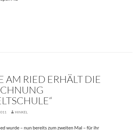
 Japanisch AG in der Japan Week 2011
 AM RIED ERHÄLT DIE
ICHNUNG
LTSCHULE“
2011
HINKEL
ed wurde – nun bereits zum zweiten Mal – für ihr