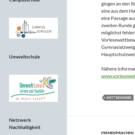
gingen an den St
eine aus dem Ha
eine Passage aus
zweiten Runde g
möglichst fehler
Vorlesewettbewe
Gymnasialzweig 
Hauptschulzwei
Umweltschule
Nähere Informat
www.vorlesewet
WETTBEWERBE
Netzwerk
Nachhaltigkeit
FREMDSPRACHEN