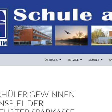
ZUM INHALT SPRINGEN
ÜBER UNS
SERVICE
SCHULE
A
CHÜLER GEWINNEN
NSPIEL DER