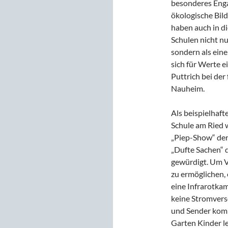
besonderes Eng
ökologische Bil
haben auch in di
Schulen nicht nu
sondern als ein
sich für Werte e
Puttrich bei der 
Nauheim.
Als beispielhaft
Schule am Ried 
„Piep-Show“ der
„Dufte Sachen“ 
gewürdigt. Um 
zu ermöglichen, 
eine Infrarotkam
keine Stromvers
und Sender komp
Garten Kinder l