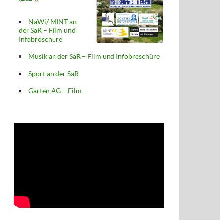
NaWi/ MINT an
der SaR – Film und
Infobroschüre
Musik an der SaR – Film und Infobroschüre
Sport an der SaR
Garten AG – Film