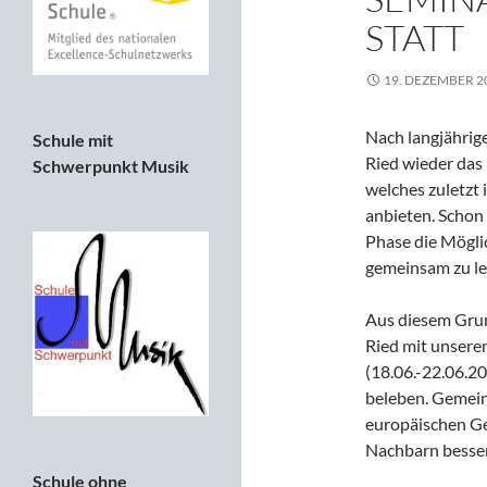
STATT
19. DEZEMBER 2
Nach langjährig
Schule mit
Ried wieder das 
Schwerpunkt Musik
welches zuletzt 
anbieten. Schon
Phase die Möglic
gemeinsam zu ler
Aus diesem Grun
Ried mit unsere
(18.06.-22.06.20
beleben. Gemein
europäischen Ge
Nachbarn besse
Schule ohne