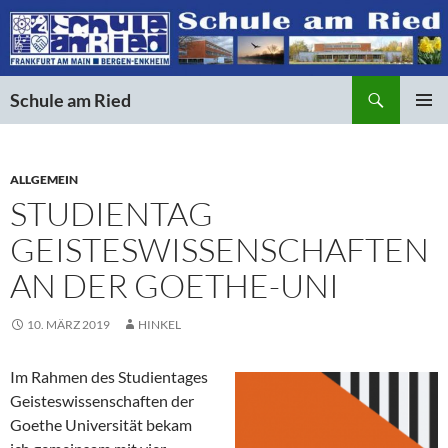
Suchen
Schule am Ried
ZUM
PRIMÄR
INHALT
MENÜ
SPRINGEN
ALLGEMEIN
STUDIENTAG
GEISTESWISSENSCHAFTEN
AN DER GOETHE-UNI
10. MÄRZ 2019
HINKEL
Im Rahmen des Studientages
Geisteswissenschaften der
Goethe Universität bekam