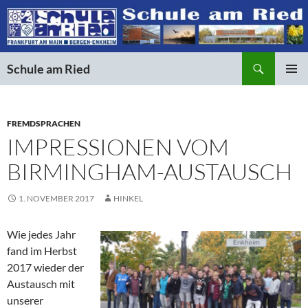
Suchen
Schule am Ried
ZUM
PRIMÄR
INHALT
MENÜ
SPRINGEN
FREMDSPRACHEN
IMPRESSIONEN VOM
BIRMINGHAM-AUSTAUSCH
1. NOVEMBER 2017
HINKEL
Wie jedes Jahr
fand im Herbst
2017 wieder der
Austausch mit
unserer