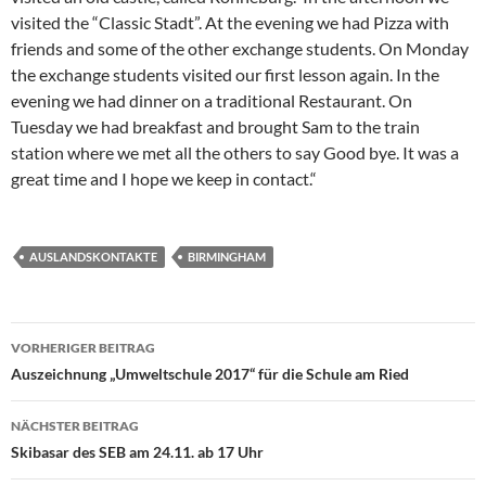
visited the “Classic Stadt”. At the evening we had Pizza with
friends and some of the other exchange students. On Monday
the exchange students visited our first lesson again. In the
evening we had dinner on a traditional Restaurant. On
Tuesday we had breakfast and brought Sam to the train
station where we met all the others to say Good bye. It was a
great time and I hope we keep in contact.“
AUSLANDSKONTAKTE
BIRMINGHAM
Beitragsnavigation
VORHERIGER BEITRAG
Auszeichnung „Umweltschule 2017“ für die Schule am Ried
NÄCHSTER BEITRAG
Skibasar des SEB am 24.11. ab 17 Uhr