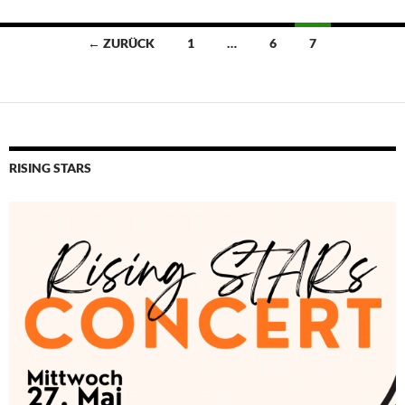
Beitragsnavigation
← ZURÜCK
1
…
6
7
RISING STARS