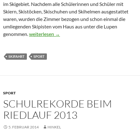
im Skigebiet. Nachdem alle Schülerinnen und Schüler mit
Skiern, Skistöcken, Skischuhen und Skihelmen ausgestattet
waren, wurden die Zimmer bezogen und schon einmal die
umliegenden Skipisten vom Haus aus unter die Lupen
Die Schule am Ried auf Skiern in Österreich
genommen.
weiterlesen
→
SKIFAHRT
SPORT
SPORT
SCHULREKORDE BEIM
RIEDLAUF 2013
5. FEBRUAR 2014
HINKEL