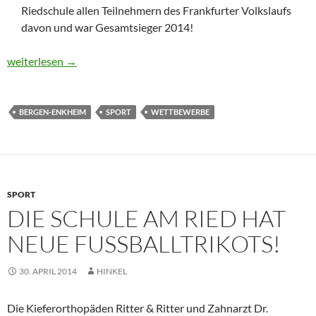
Riedschule allen Teilnehmern des Frankfurter Volkslaufs
davon und war Gesamtsieger 2014!
Riedschüler feiern beim „Hessen Center Lauf“ Erfolge!
weiterlesen
→
BERGEN-ENKHEIM
SPORT
WETTBEWERBE
SPORT
DIE SCHULE AM RIED HAT
NEUE FUSSBALLTRIKOTS!
30. APRIL 2014
HINKEL
Die Kieferorthopäden Ritter & Ritter und Zahnarzt Dr.