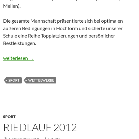
Meilen).
Die gesamte Mannschaft präsentierte sich bei optimalen
äußeren Bedingungen in Hochform und sicherte unserer
Schule eine Reihe Topplatzierungen und persönlicher
Bestleistungen.
Herausragende Leistungen beim 19. Frankfurter Cross-Country
weiterlesen
→
SPORT
WETTBEWERBE
SPORT
RIEDLAUF 2012