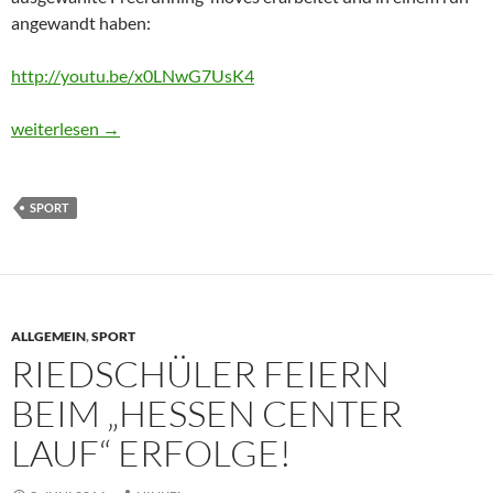
angewandt haben:
http://youtu.be/x0LNwG7UsK4
Impressionen zu Le Parkour im Sportunterricht der Schule am R
weiterlesen
→
SPORT
ALLGEMEIN
,
SPORT
RIEDSCHÜLER FEIERN
BEIM „HESSEN CENTER
LAUF“ ERFOLGE!