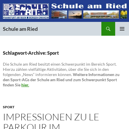
Suchen
Schule am Ried
ZUM
PRIMÄR
INHALT
MENÜ
SPRINGEN
Schlagwort-Archive: Sport
Die Schule am Ried besitzt einen Schwerpunkt im Bereich Sport.
Hierzu zählen vielfältige Aktivitäten, über die Sie sich in den
folgenden „News“ informieren können.
Weitere Informationen zu
den Sport-AGs der Schule am Ried und zum Schwerpunkt Sport
finden Sie
hier.
SPORT
IMPRESSIONEN ZU LE
PARKOUR IM