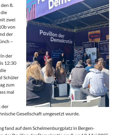
den 8.
 die
mit zwei
10b von
nd der
ünch –
 In der
is 12:30
die
d Schüler
rag zum
ass mal
 der
chnische Gesellschaft umgesetzt wurde.
ng fand auf dem Schelmenburgplatz in Bergen-