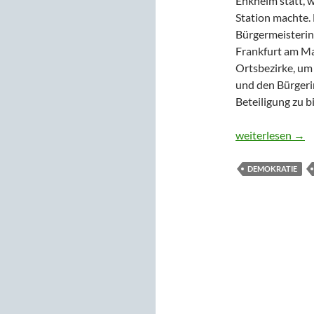
Enkheim statt, 
Station machte. 
Bürgermeisterin 
Frankfurt am Mai
Ortsbezirke, um 
und den Bürgeri
Beteiligung zu b
„Lass mal reden
weiterlesen
→
DEMOKRATIE