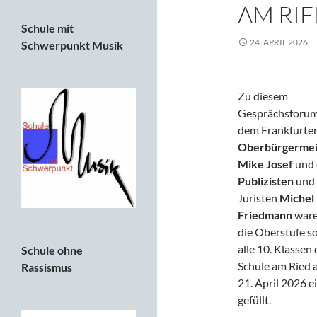
AM RI
Schule mit
24. APRIL 2026
Schwerpunkt Musik
Zu diesem
Gesprächsforum
dem Frankfurte
Oberbürgermei
Mike
Josef
und
Publizisten
und
Juristen
Michel
Friedmann
war
die Oberstufe s
alle 10. Klassen 
Schule ohne
Schule am Ried
Rassismus
21. April 2026 e
gefüllt.