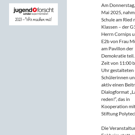
Am Donnerstag, 
Mai 2025, nahm
Schule am Ried 
Klassen – der G
Herrn Cornips u
E2b von Frau M
am Pavillon der
Demokratie teil.
Zeit von 11:00 b
Uhr gestalteten 
Schülerinnen un
aktiv einen Beit
Dialogformat „L
reden!“, das in
Kooperation mit
Stiftung Polyte
Die Veranstaltu