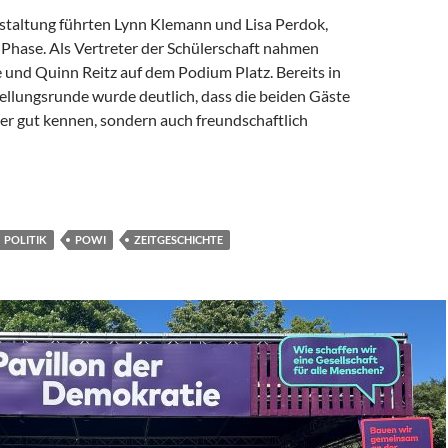
staltung führten Lynn Klemann und Lisa Perdok,
-Phase. Als Vertreter der Schülerschaft nahmen
 und Quinn Reitz auf dem Podium Platz. Bereits in
ellungsrunde wurde deutlich, dass die beiden Gäste
er gut kennen, sondern auch freundschaftlich
!“ – Starkes Plädoyer für Demokratie an der Schule am Ried
POLITIK
POWI
ZEITGESCHICHTE