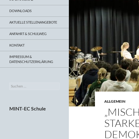
DOWNLOADS
AKTUELLE STELLENANGEBOTE
ANFAHRT & SCHULWEG
KONTAKT
IMPRESSUM &
DATENSCHUTZERKLÄRUNG
Suchen
nach:
ALLGEMEIN
MINT-EC Schule
„MISCH
STARK
DEMOK