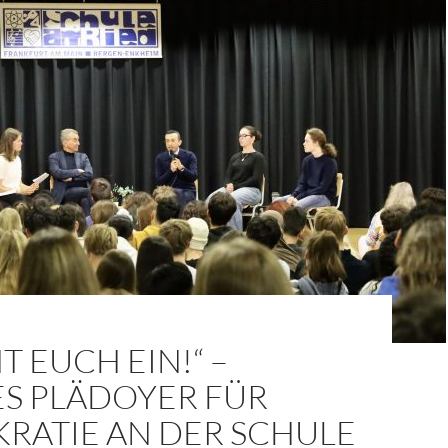
T EUCH EIN!“ –
ES PLÄDOYER FÜR
RATIE AN DER SCHULE