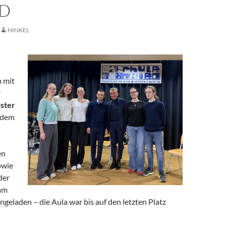
ED
HINKEL
 mit
r
ster
 dem
en
owie
der
 am
ingeladen – die Aula war bis auf den letzten Platz