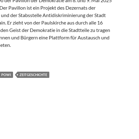
wo der Pavillon der Demokratie am 8. und 9. Mai 2025
Der Pavillon ist ein Projekt des Dezernats der
und der Stabsstelle Antidiskriminierung der Stadt
n. Er zieht von der Paulskirche aus durch alle 16
den Geist der Demokratie in die Stadtteile zu tragen
nnen und Bürgern eine Plattform für Austausch und
ieten.
!“ – Die Schule am Ried beim Pavillon der Demokratie in Bergen-
POWI
ZEITGESCHICHTE