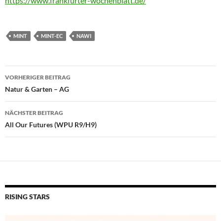
https://www.frankfurter-wochenblatt.de/
MINT
MINT-EC
NAWI
Beitragsnavigation
VORHERIGER BEITRAG
Natur & Garten – AG
NÄCHSTER BEITRAG
All Our Futures (WPU R9/H9)
RISING STARS