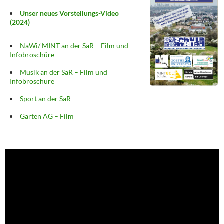
Unser neues Vorstellungs-Video
(2024)
NaWi/ MINT an der SaR – Film und
Infobroschüre
Musik an der SaR – Film und
Infobroschüre
Sport an der SaR
Garten AG – Film