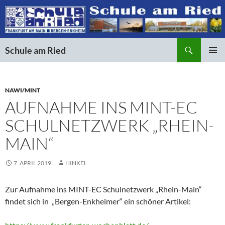
Suchen
Schule am Ried
ZUM
PRIMÄR
INHALT
MENÜ
SPRINGEN
NAWI/MINT
AUFNAHME INS MINT-EC
SCHULNETZWERK „RHEIN-
MAIN“
7. APRIL 2019
HINKEL
Zur Aufnahme ins MINT-EC Schulnetzwerk „Rhein-Main“
findet sich in „Bergen-Enkheimer“ ein schöner Artikel: