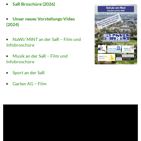
SaR Broschüre (2026)
Unser neues Vorstellungs-Video
(2024)
NaWi/ MINT an der SaR – Film und
Infobroschüre
Musik an der SaR – Film und
Infobroschüre
Sport an der SaR
Garten AG – Film