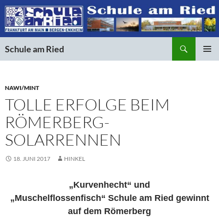
Suchen
Schule am Ried
ZUM
PRIMÄR
INHALT
MENÜ
SPRINGEN
NAWI/MINT
TOLLE ERFOLGE BEIM
RÖMERBERG-
SOLARRENNEN
18. JUNI 2017
HINKEL
„Kurvenhecht“ und
„Muschelflossenfisch“
Schule am Ried gewinnt
auf dem Römerberg