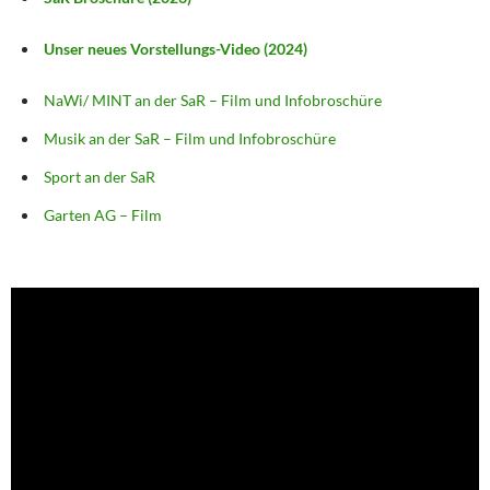
Unser neues Vorstellungs-Video (2024)
NaWi/ MINT an der SaR – Film und Infobroschüre
Musik an der SaR – Film und Infobroschüre
Sport an der SaR
Garten AG – Film