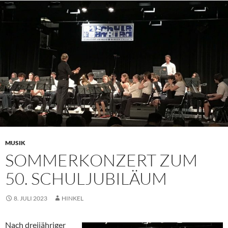
MUSIK
SOMMERKONZERT ZUM
50. SCHULJUBILÄUM
8. JULI 2023
HINKEL
Nach dreijähriger