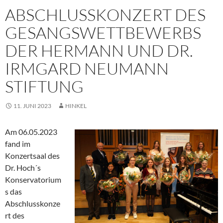
ABSCHLUSSKONZERT DES
GESANGSWETTBEWERBS
DER HERMANN UND DR.
IRMGARD NEUMANN
STIFTUNG
11. JUNI 2023
HINKEL
Am 06.05.2023
fand im
Konzertsaal des
Dr. Hoch´s
Konservatorium
s das
Abschlusskonze
rt des