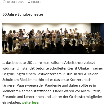
10. JUNI 2022
HINKEL
50 Jahre Schulorchester
… das bedeute „50 Jahre musikalische Arbeit trotz zuletzt
widriger Umstände“, betonte Schulleiter Gerrit Ulmke in seiner
Begrüßung zu einem Festkonzert am
2. Juni i
n der Aula der
Schule am Ried. I
mmerhin
sei
es das erste Konzert nach
längerer Pause
wegen
der Pandemie
und daher sollte es in
kleinerem Rahmen stattfinden
.
Daher waren vor allem Eltern,
Freunde und Lehrerinnen und Lehrer der Orchestermitglieder
Jubiläumskonzert: 50 Jahre Schulorchester
eingeladen.
weiterlesen
→