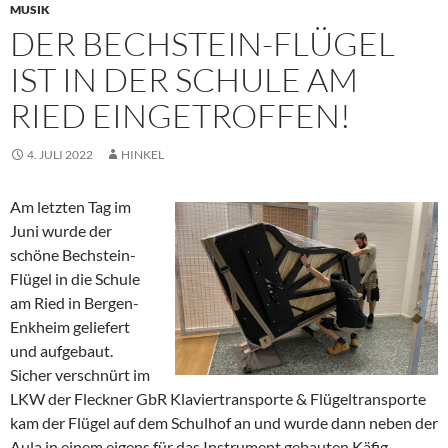
MUSIK
DER BECHSTEIN-FLÜGEL
IST IN DER SCHULE AM
RIED EINGETROFFEN!
4. JULI 2022
HINKEL
Am letzten Tag im
Juni wurde der
schöne Bechstein-
Flügel in die Schule
am Ried in Bergen-
Enkheim geliefert
und aufgebaut.
Sicher verschnürt im
LKW der Fleckner GbR Klaviertransporte & Flügeltransporte
kam der Flügel auf dem Schulhof an und wurde dann neben der
Aula in einem eigens für das Instrument gebauten Käfig