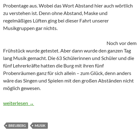
Probentage aus. Wobei das Wort Abstand hier auch wörtlich
zu verstehen ist. Denn ohne Abstand, Maske und
regelmäßiges Lüften ging bei dieser Fahrt unserer
Musikgruppen gar nichts.
Noch vor dem
Frühstück wurde getestet. Aber dann wurde den ganzen Tag
lang Musik gemacht. Die 63 Schülerinnen und Schüler und die
fünf Lehrerkräfte hatten die Burg mit ihren fünf
Probenräumen ganz für sich allein – zum Glück, denn anders
wäre das Singen und Spielen mit den großen Abständen nicht
möglich gewesen.
Großer Chor und Großes Orchester zum Proben auf Burg Breub
weiterlesen
→
BREUBERG
MUSIK