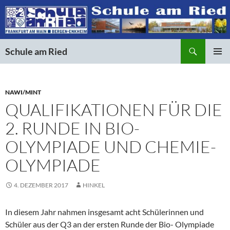
Suchen
Schule am Ried
ZUM
PRIMÄR
INHALT
MENÜ
SPRINGEN
NAWI/MINT
QUALIFIKATIONEN FÜR DIE
2. RUNDE IN BIO-
OLYMPIADE UND CHEMIE-
OLYMPIADE
4. DEZEMBER 2017
HINKEL
In diesem Jahr nahmen insgesamt acht Schülerinnen und
Schüler aus der Q3 an der ersten Runde der Bio- Olympiade