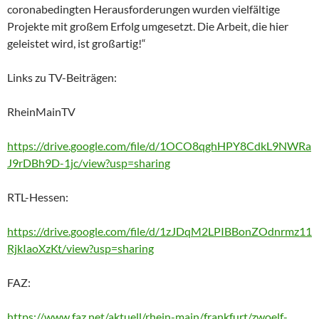
coronabedingten Herausforderungen wurden vielfältige
Projekte mit großem Erfolg umgesetzt. Die Arbeit, die hier
geleistet wird, ist großartig!“
Links zu TV-Beiträgen:
RheinMainTV
https://drive.google.com/file/d/1OCO8qghHPY8CdkL9NWRa
J9rDBh9D-1jc/view?usp=sharing
RTL-Hessen:
https://drive.google.com/file/d/1zJDqM2LPIBBonZOdnrmz11
RjkIaoXzKt/view?usp=sharing
FAZ:
https://www.faz.net/aktuell/rhein-main/frankfurt/zwoelf-