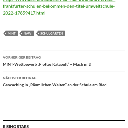
frankfurter-schulen-bekommen-den-titel-umweltschule-
2022-17859417.html
MINT
NAWI
SCHULGARTEN
Beitragsnavigation
VORHERIGER BEITRAG
MINT-Wettbewerb „Flottes Katapult“ – Mach mit!
NÄCHSTER BEITRAG
Geocaching in „Räumlichen Welten“ an der Schule am Ried
RISING STARS