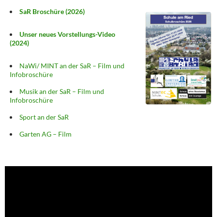
SaR Broschüre (2026)
Unser neues Vorstellungs-Video
(2024)
NaWi/ MINT an der SaR – Film und
Infobroschüre
Musik an der SaR – Film und
Infobroschüre
Sport an der SaR
Garten AG – Film