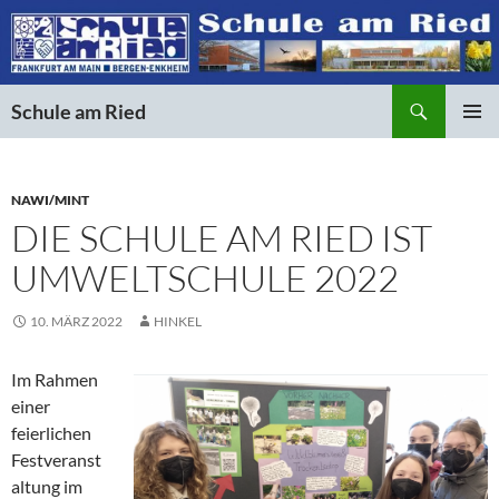
Suchen
Schule am Ried
ZUM
PRIMÄR
INHALT
MENÜ
SPRINGEN
NAWI/MINT
DIE SCHULE AM RIED IST
UMWELTSCHULE 2022
10. MÄRZ 2022
HINKEL
Im Rahmen
einer
feierlichen
Festveranst
altung im