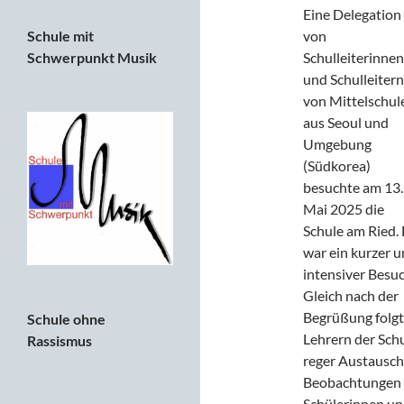
Eine Delegation
Schule mit
von
Schwerpunkt Musik
Schulleiterinnen
und Schulleitern
von Mittelschul
aus Seoul und
Umgebung
(Südkorea)
besuchte am 13.
Mai 2025 die
Schule am Ried. 
war ein kurzer 
intensiver Besuc
Gleich nach der
Begrüßung folgt
Schule ohne
Lehrern der Schu
Rassismus
reger Austausc
Beobachtungen s
Schülerinnen un