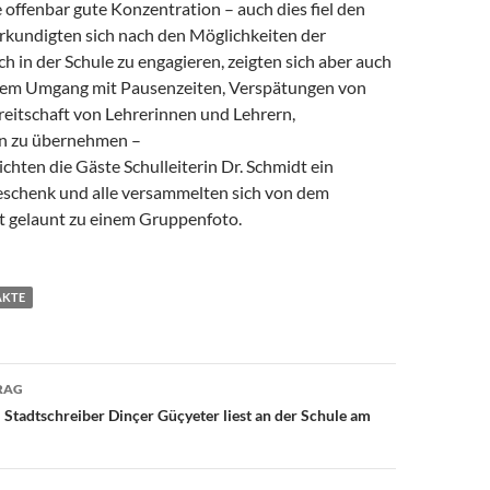
 offenbar gute Konzentration – auch dies fiel den
erkundigten sich nach den Möglichkeiten der
ich in der Schule zu engagieren, zeigten sich aber auch
 dem Umgang mit Pausenzeiten, Verspätungen von
reitschaft von Lehrerinnen und Lehrern,
en zu übernehmen –
hten die Gäste Schulleiterin Dr. Schmidt ein
eschenk und alle versammelten sich von dem
t gelaunt zu einem Gruppenfoto.
AKTE
avigation
RAG
: Stadtschreiber Dinçer Güçyeter liest an der Schule am