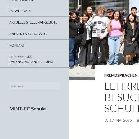
DOWNLOADS
AKTUELLE STELLENANGEBOTE
ANFAHRT & SCHULWEG
KONTAKT
IMPRESSUM &
DATENSCHUTZERKLÄRUNG
FREMDSPRACHEN
LEHRRE
Suchen
nach:
BESUC
SCHUL
MINT-EC Schule
17. MAI 2025