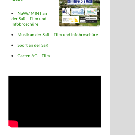
NaWi/ MINT an
der SaR – Film und
Infobroschüre
Musik an der SaR – Film und Infobroschüre
Sport an der SaR
Garten AG – Film