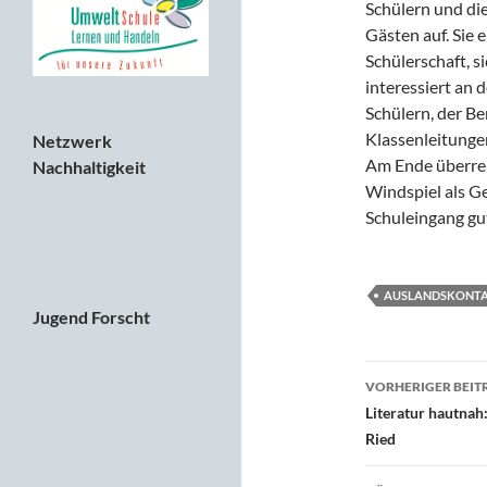
Schülern und die
Gästen auf. Sie 
Schülerschaft, s
interessiert an
Schülern, der Be
Klassenleitung
Netzwerk
Am Ende überreic
Nachhaltigkeit
Windspiel als G
Schuleingang gu
AUSLANDSKONT
Jugend Forscht
Beitragsn
VORHERIGER BEIT
Literatur hautnah
Ried