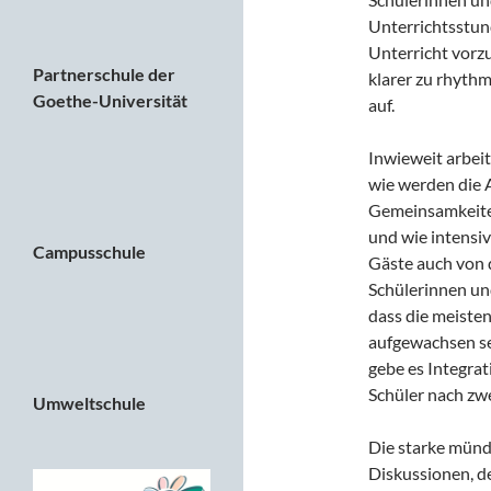
Unterrichtsstund
Unterricht vorz
Partnerschule der
klarer zu rhythm
Goethe-Universität
auf.
Inwieweit arbeit
wie werden die 
Gemeinsamkeiten
und wie intensi
Campusschule
Gäste auch von 
Schülerinnen und
dass die meiste
aufgewachsen sei
gebe es Integrat
Schüler nach zwe
Umweltschule
Die starke mündl
Diskussionen, d