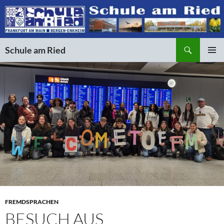
Suchen
Schule am Ried
ZUM
PRIMÄR
INHALT
MENÜ
SPRINGEN
FREMDSPRACHEN
BESUCH AUS