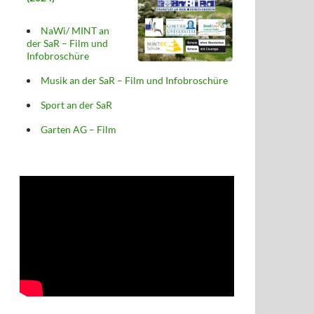
NaWi/ MINT an
der SaR – Film und
Infobroschüre
Musik an der SaR – Film und Infobroschüre
Sport an der SaR
Garten AG – Film