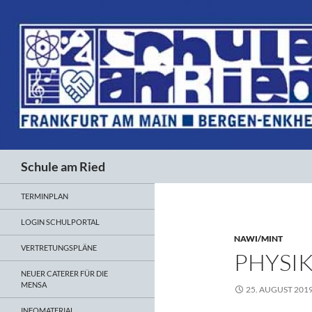
Suchen
Schule am Ried
TERMINPLAN
LOGIN SCHULPORTAL
NAWI/MINT
VERTRETUNGSPLÄNE
PHYSIK
NEUER CATERER FÜR DIE
MENSA
25. AUGUST 201
INFOMATERIAL