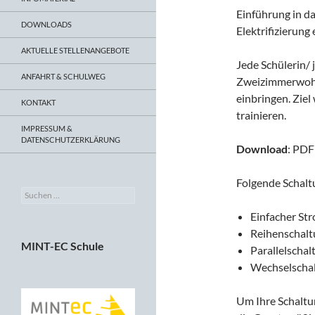
Einführung in d
DOWNLOADS
Elektrifizierun
AKTUELLE STELLENANGEBOTE
Jede Schülerin/ 
ANFAHRT & SCHULWEG
Zweizimmerwohn
einbringen. Zie
KONTAKT
trainieren.
IMPRESSUM &
DATENSCHUTZERKLÄRUNG
Download
: PDF
Folgende Schaltu
Suchen
nach:
Einfacher Str
Reihenschalt
MINT-EC Schule
Parallelschal
Wechselschalt
Um Ihre Schaltu