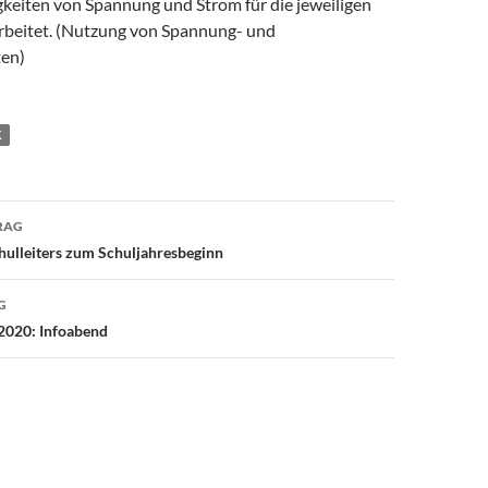
keiten von Spannung und Strom für die jeweiligen
rbeitet. (Nutzung von Spannung- und
en)
K
avigation
RAG
chulleiters zum Schuljahresbeginn
G
2020: Infoabend