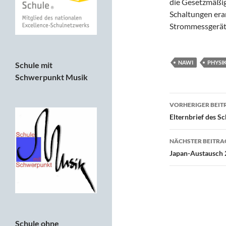
die Gesetzmäßig
Schaltungen era
Strommessgerät
NAWI
PHYSI
Schule mit
Schwerpunkt Musik
Beitragsn
VORHERIGER BEIT
Elternbrief des S
NÄCHSTER BEITRA
Japan-Austausch 
Schule ohne