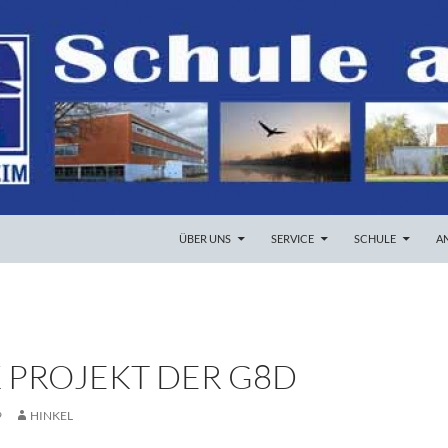
ZUM INHALT SPRINGEN
ÜBER UNS
SERVICE
SCHULE
A
 PROJEKT DER G8D
9
HINKEL