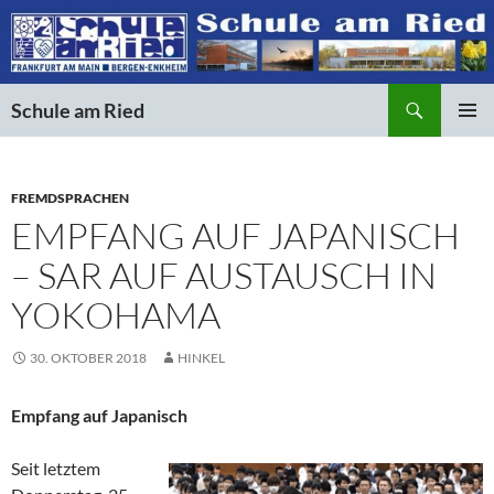
Suchen
Schule am Ried
ZUM
PRIMÄR
INHALT
MENÜ
SPRINGEN
FREMDSPRACHEN
EMPFANG AUF JAPANISCH
– SAR AUF AUSTAUSCH IN
YOKOHAMA
30. OKTOBER 2018
HINKEL
Empfang auf Japanisch
Seit letztem