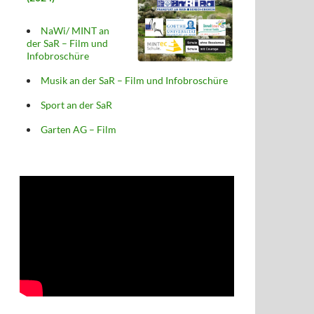
NaWi/ MINT an
der SaR – Film und
Infobroschüre
Musik an der SaR – Film und Infobroschüre
Sport an der SaR
Garten AG – Film