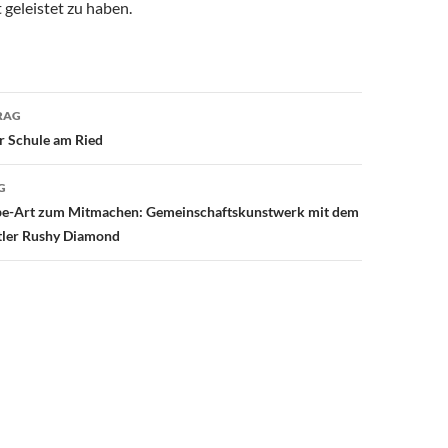
 geleistet zu haben.
avigation
RAG
r Schule am Ried
G
pe-Art zum Mitmachen: Gemeinschaftskunstwerk mit dem
tler Rushy Diamond