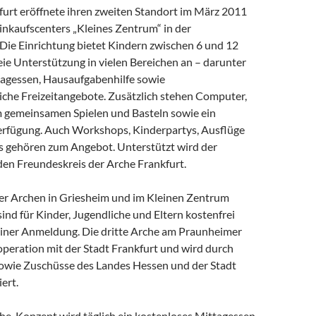
furt eröffnete ihren zweiten Standort im März 2011
inkaufscenters „Kleines Zentrum“ in der
Die Einrichtung bietet Kindern zwischen 6 und 12
ie Unterstützung in vielen Bereichen an – darunter
agessen, Hausaufgabenhilfe sowie
che Freizeitangebote. Zusätzlich stehen Computer,
m gemeinsamen Spielen und Basteln sowie ein
rfügung. Auch Workshops, Kinderpartys, Ausflüge
 gehören zum Angebot. Unterstützt wird der
den Freundeskreis der Arche Frankfurt.
er Archen in Griesheim und im Kleinen Zentrum
nd für Kinder, Jugendliche und Eltern kostenfrei
iner Anmeldung. Die dritte Arche am Praunheimer
operation mit der Stadt Frankfurt und wird durch
sowie Zuschüsse des Landes Hessen und der Stadt
ert.
-Konzept wird täglich ein kostenloses Mittagessen