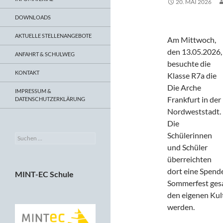
20. MAI 2026
DOWNLOADS
AKTUELLE STELLENANGEBOTE
Am Mittwoch,
den 13.05.2026,
ANFAHRT & SCHULWEG
besuchte die
KONTAKT
Klasse R7a die
Die Arche
IMPRESSUM &
Frankfurt in der
DATENSCHUTZERKLÄRUNG
Nordweststadt.
Die
Schülerinnen
Suchen
nach:
und Schüler
überreichten
dort eine Spende
MINT-EC Schule
Sommerfest gesa
den eigenen Kult
werden.