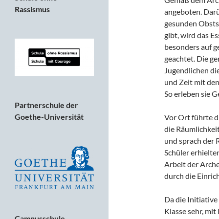
Rassismus
angeboten. Darü
gesunden Obstsn
gibt, wird das E
besonders auf g
geachtet. Die g
Jugendlichen di
und Zeit mit de
So erleben sie 
Partnerschule der
Goethe-Universität
Vor Ort führte d
die Räumlichkeit
und sprach der 
Schüler erhielte
Arbeit der Arche
durch die Einric
Da die Initiativ
Klasse sehr, mit
Campusschule