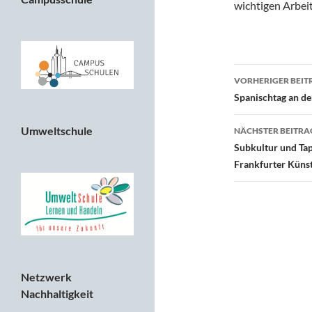
wichtigen Arbeit
Beitragsn
VORHERIGER BEIT
Spanischtag an de
Umweltschule
NÄCHSTER BEITRA
Subkultur und Ta
Frankfurter Küns
Netzwerk
Nachhaltigkeit