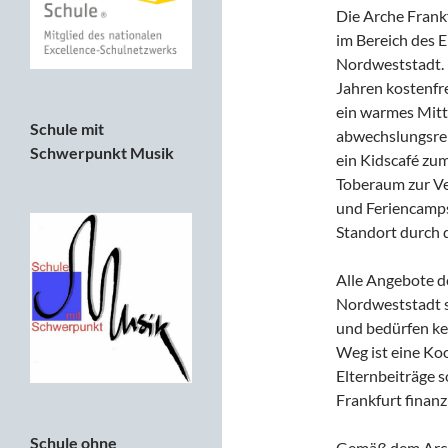
Die Arche Frank
im Bereich des E
Nordweststadt. 
Jahren kostenfre
ein warmes Mitt
Schule mit
abwechslungsrei
Schwerpunkt Musik
ein Kidscafé zu
Toberaum zur Ve
und Feriencamps
Standort durch 
Alle Angebote d
Nordweststadt si
und bedürfen ke
Weg ist eine Ko
Elternbeiträge 
Frankfurt finanzi
Schule ohne
Gemäß dem Arche