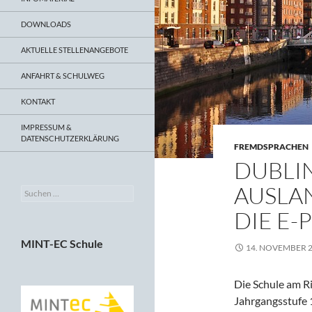
DOWNLOADS
AKTUELLE STELLENANGEBOTE
ANFAHRT & SCHULWEG
KONTAKT
IMPRESSUM &
DATENSCHUTZERKLÄRUNG
FREMDSPRACHEN
DUBLIN
AUSLA
Suchen
nach:
DIE E-
MINT-EC Schule
14. NOVEMBER 
Die Schule am Ri
Jahrgangsstufe 1