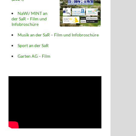
NaWi/ MINT an
der SaR – Film und
Infobroschüre
Musik an der SaR – Film und Infobroschüre
Sport an der SaR
Garten AG – Film