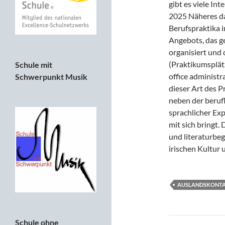
gibt es viele I
2025 Näheres da
Berufspraktika i
Angebots, das g
organisiert und 
(Praktikumsplätz
Schule mit
office administr
Schwerpunkt Musik
dieser Art des 
neben der beruf
sprachlicher Exp
mit sich bringt.
und literaturbeg
irischen Kultur
AUSLANDSKONT
Beitragsn
Schule ohne