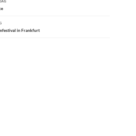
RAG
ke
G
mfestival in Frankfurt