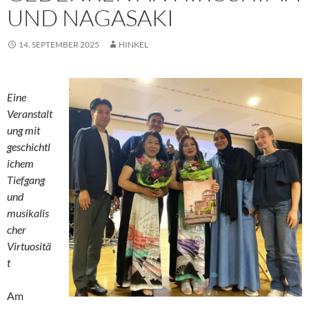
UND NAGASAKI
14. SEPTEMBER 2025
HINKEL
Eine
Veranstalt
ung mit
geschichtl
ichem
Tiefgang
und
musikalis
cher
Virtuositä
t
Am