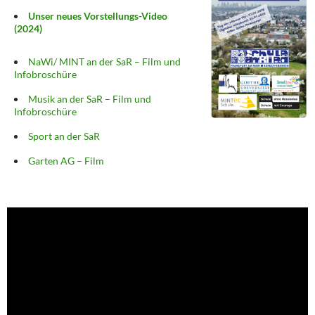
Unser neues Vorstellungs-Video
(2024)
NaWi/ MINT an der SaR – Film und
Infobroschüre
Musik an der SaR – Film und
Infobroschüre
Sport an der SaR
Garten AG – Film