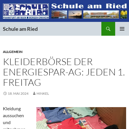
Suchen
Schule am Ried
ZUM
PRIMÄR
INHALT
MENÜ
SPRINGEN
ALLGEMEIN
KLEIDERBÖRSE DER
ENERGIESPAR-AG: JEDEN 1.
FREITAG
18. MAI 2024
HINKEL
Kleidung
aussuchen
und