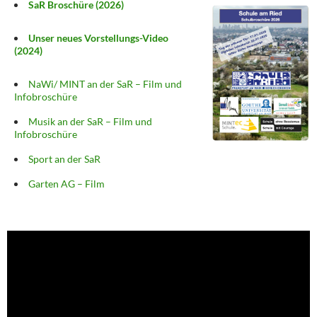
SaR Broschüre (2026)
Unser neues Vorstellungs-Video
(2024)
NaWi/ MINT an der SaR – Film und
Infobroschüre
Musik an der SaR – Film und
Infobroschüre
Sport an der SaR
Garten AG – Film