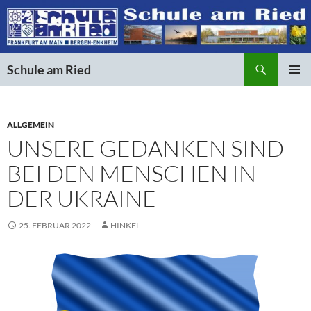
Suchen
Schule am Ried
ZUM
PRIMÄR
INHALT
MENÜ
SPRINGEN
ALLGEMEIN
UNSERE GEDANKEN SIND
BEI DEN MENSCHEN IN
DER UKRAINE
25. FEBRUAR 2022
HINKEL