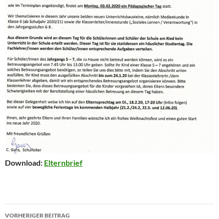
Download:
Elternbrief
Beitragsnavigation
VORHERIGER BEITRAG