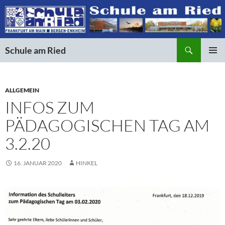
Suchen
Schule am Ried
ZUM
PRIMÄR
INHALT
MENÜ
SPRINGEN
ALLGEMEIN
INFOS ZUM
PÄDAGOGISCHEN TAG AM
3.2.20
16. JANUAR 2020
HINKEL