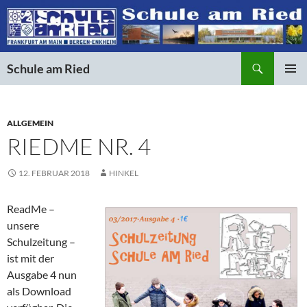
Suchen
Schule am Ried
ZUM
PRIMÄR
INHALT
MENÜ
SPRINGEN
ALLGEMEIN
RIEDME NR. 4
12. FEBRUAR 2018
HINKEL
ReadMe –
unsere
Schulzeitung –
ist mit der
Ausgabe 4 nun
als Download