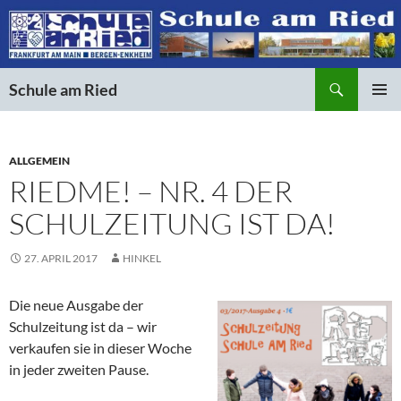
Suchen
Schule am Ried
ZUM
PRIMÄR
INHALT
MENÜ
SPRINGEN
ALLGEMEIN
RIEDME! – NR. 4 DER
SCHULZEITUNG IST DA!
27. APRIL 2017
HINKEL
Die neue Ausgabe der
Schulzeitung ist da – wir
verkaufen sie in dieser Woche
in jeder zweiten Pause.