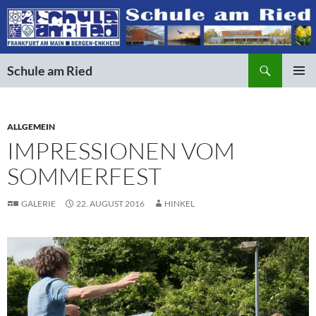
Suchen
Schule am Ried
ZUM
PRIMÄR
INHALT
MENÜ
SPRINGEN
ALLGEMEIN
IMPRESSIONEN VOM
SOMMERFEST
GALERIE
22. AUGUST 2016
HINKEL