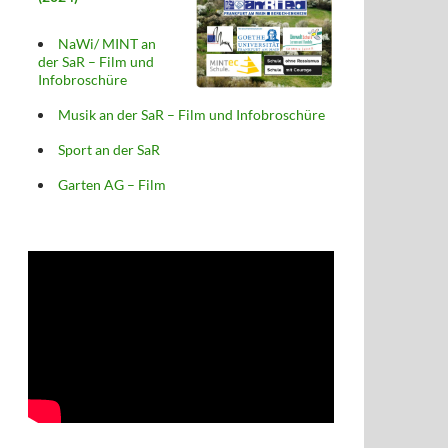
NaWi/ MINT an
der SaR – Film und
Infobroschüre
Musik an der SaR – Film und Infobroschüre
Sport an der SaR
Garten AG – Film