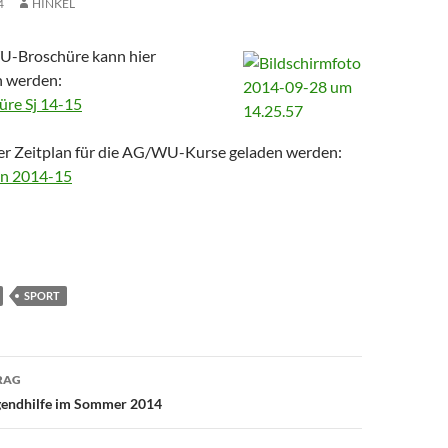
4
HINKEL
U-Broschüre kann hier
n werden:
re Sj 14-15
er Zeitplan für die AG/WU-Kurse geladen werden:
n 2014-15
SPORT
avigation
RAG
ugendhilfe im Sommer 2014