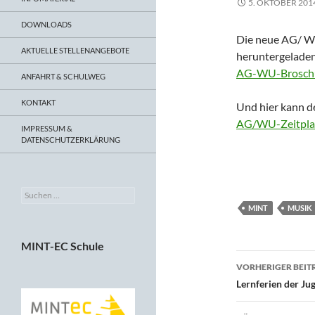
5. OKTOBER 201
DOWNLOADS
Die neue AG/ W
AKTUELLE STELLENANGEBOTE
heruntergelade
AG-WU-Broschü
ANFAHRT & SCHULWEG
KONTAKT
Und hier kann d
AG/WU-Zeitpla
IMPRESSUM &
DATENSCHUTZERKLÄRUNG
Suchen
nach:
MINT
MUSIK
MINT-EC Schule
Beitragsn
VORHERIGER BEIT
Lernferien der J