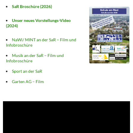
SaR Broschüre (2026)
Unser neues Vorstellungs-Video
(2024)
NaWi/ MINT an der SaR – Film und
Infobroschüre
Musik an der SaR – Film und
Infobroschüre
Sport an der SaR
Garten AG – Film