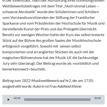
in der Innenstadt. Nach der Aufführung ihres stimmungsvollen
Wettbewerbsbeitrages mit dem Titel „Noch einmal Leben –
schwarze Akrobatik“ wurde den Schülerinnen und Schülern
vom Vorstandsvorsitzenden der Stiftung der Frankfurter
Sparkasse und vom Präsidenten der Hochschule für Musik und
darstellende Kunst der Preis und das Preisgeld überreicht.
Bereits vor wenigen Wochen hatte der Kurs das selbst kreierte
Stück auf der Bühne des großen Saales der Musikhochschule
erfolgreich vorgeführt. Sowohl mit seinen selbst
komponierten und arrangierten Stücken als auch mit der
magischen Bühnenshow hat der Musik-LK die fachkundige
Jury sehr überzeugt. Der Beitrag wurde als »vorbildlich und
bemerkenswert« beurteilt.
Beitrag zum 1822-Musikwettbewerb auf hr2, der am 17.05.
ausgestrahlt wurde. Autorin ist Frau Adelheid Kleine:
Audio-
00:00
00:00
Player