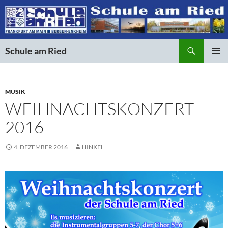
Suchen
Schule am Ried
ZUM
PRIMÄR
INHALT
MENÜ
SPRINGEN
MUSIK
WEIHNACHTSKONZERT
2016
4. DEZEMBER 2016
HINKEL